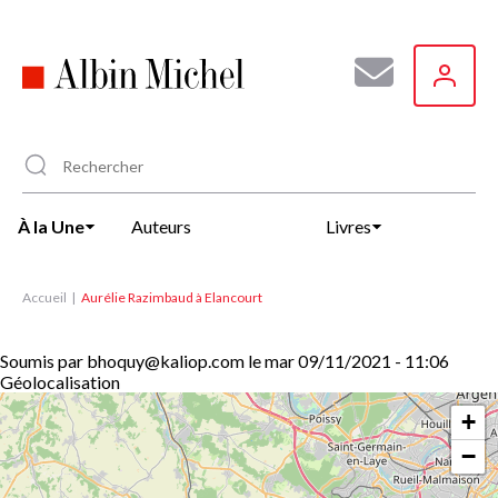
Aller
au
contenu
principal
À la Une
Auteurs
Livres
Accueil
Aurélie Razimbaud à Elancourt
Soumis par
bhoquy@kaliop.com
le
mar 09/11/2021 - 11:06
Géolocalisation
+
−