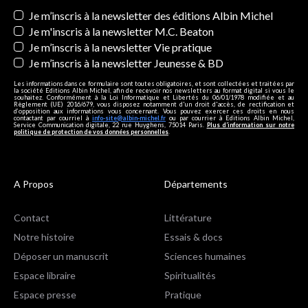
Newsletters
Je m’inscris à la newsletter des éditions Albin Michel
Je m'inscris à la newsletter M.C. Beaton
Je m’inscris à la newsletter Vie pratique
Je m’inscris à la newsletter Jeunesse & BD
Les informations dans ce formulaire sont toutes obligatoires, et sont collectées et traitées par
la société Editions Albin Michel, afin de recevoir nos newsletters au format digital si vous le
souhaitez. Conformément à la Loi Informatique et Libertés du 06/01/1978 modifiée et au
Règlement (UE) 2016/679, vous disposez notamment d'un droit d'accès, de rectification et
d’opposition aux informations vous concernant. Vous pouvez exercer ces droits en nous
contactant par courriel à
info-site@albin-michel.fr
ou par courrier à Editions Albin Michel,
Service Communication digitale, 22 rue Huyghens, 75014 Paris.
Plus d’information sur notre
politique de protection de vos données personnelles
.
A Propos
Départements
Contact
Littérature
Notre histoire
Essais & docs
Déposer un manuscrit
Sciences humaines
Espace libraire
Spiritualités
Espace presse
Pratique