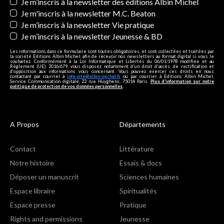
Newsletters
Je m’inscris à la newsletter des éditions Albin Michel
Je m'inscris à la newsletter M.C. Beaton
Je m’inscris à la newsletter Vie pratique
Je m’inscris à la newsletter Jeunesse & BD
Les informations dans ce formulaire sont toutes obligatoires, et sont collectées et traitées par
la société Editions Albin Michel, afin de recevoir nos newsletters au format digital si vous le
souhaitez. Conformément à la Loi Informatique et Libertés du 06/01/1978 modifiée et au
Règlement (UE) 2016/679, vous disposez notamment d'un droit d'accès, de rectification et
d’opposition aux informations vous concernant. Vous pouvez exercer ces droits en nous
contactant par courriel à
info-site@albin-michel.fr
ou par courrier à Editions Albin Michel,
Service Communication digitale, 22 rue Huyghens, 75014 Paris.
Plus d’information sur notre
politique de protection de vos données personnelles
.
A Propos
Départements
Contact
Littérature
Notre histoire
Essais & docs
Déposer un manuscrit
Sciences humaines
Espace libraire
Spiritualités
Espace presse
Pratique
Rights and permissions
Jeunesse