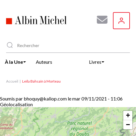
Aller
au
contenu
principal
À la Une
Auteurs
Livres
Accueil
Leïla Bahsaïn à Morteau
Soumis par
bhoquy@kaliop.com
le
mar 09/11/2021 - 11:06
Géolocalisation
+
−