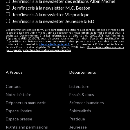
Newsletters
Je m’inscris à la newsletter des éditions Albin Michel
Je m'inscris à la newsletter M.C. Beaton
Je m’inscris à la newsletter Vie pratique
Je m’inscris à la newsletter Jeunesse & BD
Les informations dans ce formulaire sont toutes obligatoires, et sont collectées et traitées par
la société Editions Albin Michel, afin de recevoir nos newsletters au format digital si vous le
souhaitez. Conformément à la Loi Informatique et Libertés du 06/01/1978 modifiée et au
Règlement (UE) 2016/679, vous disposez notamment d'un droit d'accès, de rectification et
d’opposition aux informations vous concernant. Vous pouvez exercer ces droits en nous
contactant par courriel à
info-site@albin-michel.fr
ou par courrier à Editions Albin Michel,
Service Communication digitale, 22 rue Huyghens, 75014 Paris.
Plus d’information sur notre
politique de protection de vos données personnelles
.
A Propos
Départements
Contact
Littérature
Notre histoire
Essais & docs
Déposer un manuscrit
Sciences humaines
Espace libraire
Spiritualités
Espace presse
Pratique
Rights and permissions
Jeunesse