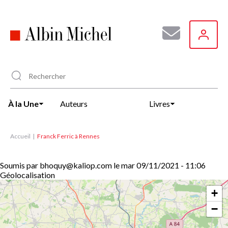
Aller
au
contenu
principal
À la Une
Auteurs
Livres
Accueil
Franck Ferric à Rennes
Soumis par
bhoquy@kaliop.com
le
mar 09/11/2021 - 11:06
Géolocalisation
+
−