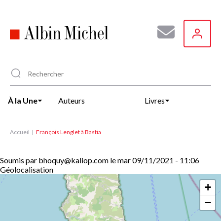
Aller
au
contenu
principal
À la Une
Auteurs
Livres
Accueil
François Lenglet à Bastia
Soumis par
bhoquy@kaliop.com
le
mar 09/11/2021 - 11:06
Géolocalisation
+
−