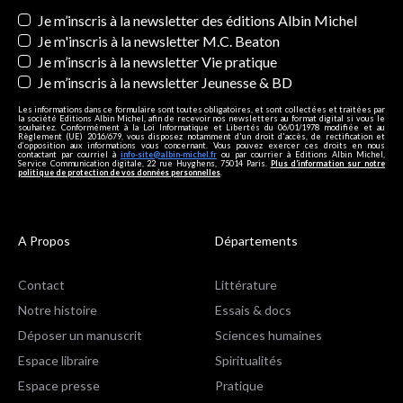
Newsletters
Je m’inscris à la newsletter des éditions Albin Michel
Je m'inscris à la newsletter M.C. Beaton
Je m’inscris à la newsletter Vie pratique
Je m’inscris à la newsletter Jeunesse & BD
Les informations dans ce formulaire sont toutes obligatoires, et sont collectées et traitées par
la société Editions Albin Michel, afin de recevoir nos newsletters au format digital si vous le
souhaitez. Conformément à la Loi Informatique et Libertés du 06/01/1978 modifiée et au
Règlement (UE) 2016/679, vous disposez notamment d'un droit d'accès, de rectification et
d’opposition aux informations vous concernant. Vous pouvez exercer ces droits en nous
contactant par courriel à
info-site@albin-michel.fr
ou par courrier à Editions Albin Michel,
Service Communication digitale, 22 rue Huyghens, 75014 Paris.
Plus d’information sur notre
politique de protection de vos données personnelles
.
A Propos
Départements
Contact
Littérature
Notre histoire
Essais & docs
Déposer un manuscrit
Sciences humaines
Espace libraire
Spiritualités
Espace presse
Pratique