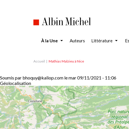
Aller
au
contenu
principal
À la Une
Auteurs
Littérature
Es
Accueil
Mathias Malzieu à Nice
Soumis par
bhoquy@kaliop.com
le
mar 09/11/2021 - 11:06
Géolocalisation