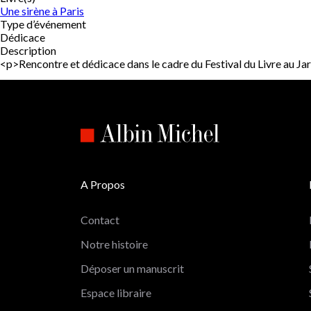
Une sirène à Paris
Type d’événement
Dédicace
Description
<p>Rencontre et dédicace dans le cadre du Festival du Livre a
A Propos
Contact
Notre histoire
Déposer un manuscrit
Espace libraire