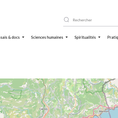
sais & docs
Sciences humaines
Spiritualités
Prati