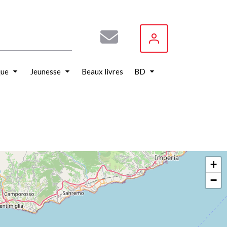
que
Jeunesse
Beaux livres
BD
+
−