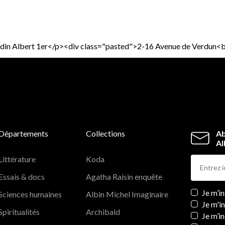
u Jardin Albert 1er</p><div class="pasted">2-16 Avenue de Ver
Départements
Collections
Ab
Al
Littérature
Koda
Essais & docs
Agatha Raisin enquête
Newslett
Je m’i
Sciences humaines
Albin Michel Imaginaire
Je m'i
Spiritualités
Archibald
Je m’in