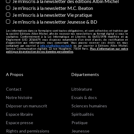
Newsletters
Je m’inscris à la newsletter des éditions Albin Michel
Je m'inscris à la newsletter M.C. Beaton
Je m’inscris à la newsletter Vie pratique
Je m’inscris à la newsletter Jeunesse & BD
Les informations dans ce formulaire sont toutes obligatoires, et sont collectées et traitées par
la société Editions Albin Michel, afin de recevoir nos newsletters au format digital si vous le
souhaitez. Conformément à la Loi Informatique et Libertés du 06/01/1978 modifiée et au
Règlement (UE) 2016/679, vous disposez notamment d'un droit d'accès, de rectification et
d’opposition aux informations vous concernant. Vous pouvez exercer ces droits en nous
contactant par courriel à
info-site@albin-michel.fr
ou par courrier à Editions Albin Michel,
Service Communication digitale, 22 rue Huyghens, 75014 Paris.
Plus d’information sur notre
politique de protection de vos données personnelles
.
A Propos
Départements
Contact
Littérature
Notre histoire
Essais & docs
Déposer un manuscrit
Sciences humaines
Espace libraire
Spiritualités
Espace presse
Pratique
Rights and permissions
Jeunesse