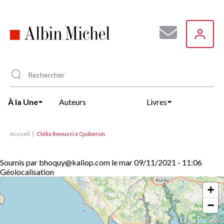
Aller
au
contenu
principal
À la Une
Auteurs
Livres
Accueil
Clélia Renucci à Quiberon
Soumis par
bhoquy@kaliop.com
le
mar 09/11/2021 - 11:06
Géolocalisation
+
−