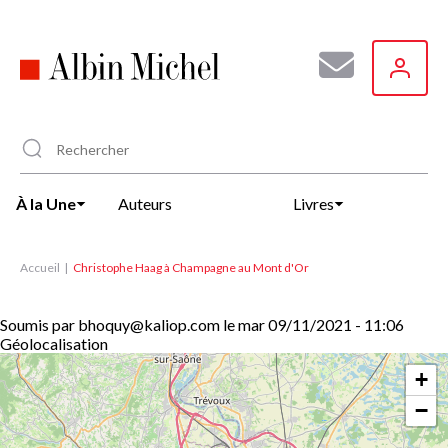
Aller
au
contenu
principal
À la Une
Auteurs
Livres
Accueil
Christophe Haag à Champagne au Mont d'Or
Soumis par
bhoquy@kaliop.com
le
mar 09/11/2021 - 11:06
Géolocalisation
+
−