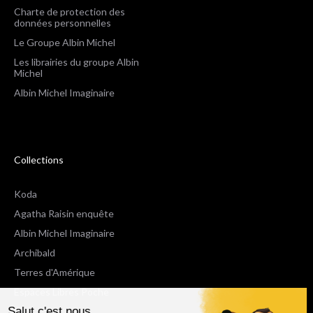
Charte de protection des
données personnelles
Le Groupe Albin Michel
Les librairies du groupe Albin
Michel
Albin Michel Imaginaire
Collections
Koda
Agatha Raisin enquête
Albin Michel Imaginaire
Archibald
Terres d'Amérique
Espaces Libres Poche
Salut c'est nous...
NOX