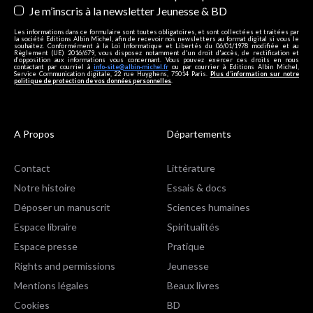
Je m’inscris à la newsletter Jeunesse & BD
Les informations dans ce formulaire sont toutes obligatoires, et sont collectées et traitées par
la société Editions Albin Michel, afin de recevoir nos newsletters au format digital si vous le
souhaitez. Conformément à la Loi Informatique et Libertés du 06/01/1978 modifiée et au
Règlement (UE) 2016/679, vous disposez notamment d'un droit d'accès, de rectification et
d’opposition aux informations vous concernant. Vous pouvez exercer ces droits en nous
contactant par courriel à
info-site@albin-michel.fr
ou par courrier à Editions Albin Michel,
Service Communication digitale, 22 rue Huyghens, 75014 Paris.
Plus d’information sur notre
politique de protection de vos données personnelles
.
A Propos
Départements
Contact
Littérature
Notre histoire
Essais & docs
Déposer un manuscrit
Sciences humaines
Espace libraire
Spiritualités
Espace presse
Pratique
Rights and permissions
Jeunesse
Mentions légales
Beaux livres
Cookies
BD