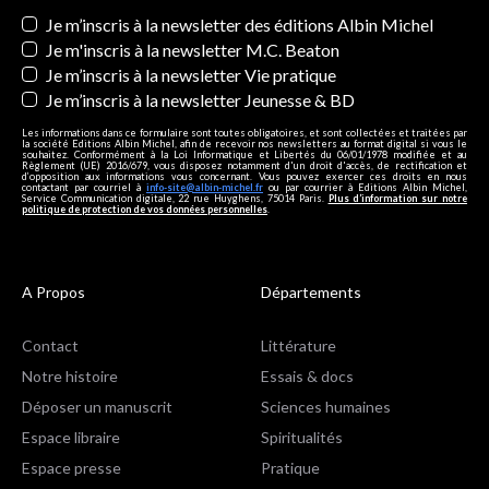
Newsletters
Je m’inscris à la newsletter des éditions Albin Michel
Je m'inscris à la newsletter M.C. Beaton
Je m’inscris à la newsletter Vie pratique
Je m’inscris à la newsletter Jeunesse & BD
Les informations dans ce formulaire sont toutes obligatoires, et sont collectées et traitées par
la société Editions Albin Michel, afin de recevoir nos newsletters au format digital si vous le
souhaitez. Conformément à la Loi Informatique et Libertés du 06/01/1978 modifiée et au
Règlement (UE) 2016/679, vous disposez notamment d'un droit d'accès, de rectification et
d’opposition aux informations vous concernant. Vous pouvez exercer ces droits en nous
contactant par courriel à
info-site@albin-michel.fr
ou par courrier à Editions Albin Michel,
Service Communication digitale, 22 rue Huyghens, 75014 Paris.
Plus d’information sur notre
politique de protection de vos données personnelles
.
A Propos
Départements
Contact
Littérature
Notre histoire
Essais & docs
Déposer un manuscrit
Sciences humaines
Espace libraire
Spiritualités
Espace presse
Pratique