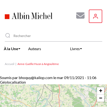
Aller
au
contenu
principal
À la Une
Auteurs
Livres
Accueil
Anne-Gaëlle Huon à Angoulême
Soumis par
bhoquy@kaliop.com
le
mar 09/11/2021 - 11:06
Géolocalisation
+
−