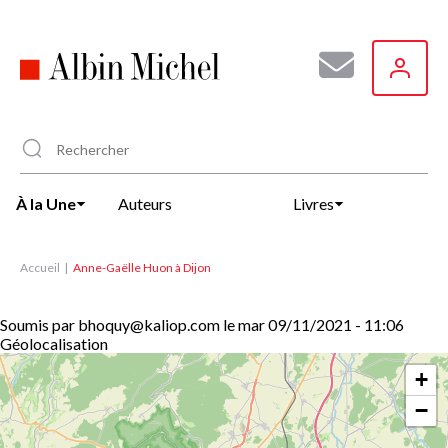
Aller
au
contenu
principal
À la Une
Auteurs
Livres
Accueil
Anne-Gaëlle Huon à Dijon
Soumis par
bhoquy@kaliop.com
le
mar 09/11/2021 - 11:06
Géolocalisation
+
−