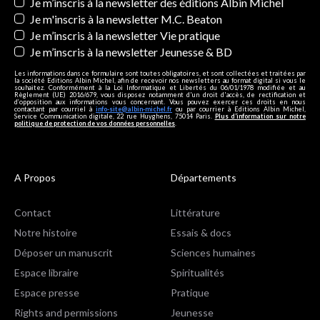
Newsletters
Je m’inscris à la newsletter des éditions Albin Michel
Je m'inscris à la newsletter M.C. Beaton
Je m’inscris à la newsletter Vie pratique
Je m’inscris à la newsletter Jeunesse & BD
Les informations dans ce formulaire sont toutes obligatoires, et sont collectées et traitées par
la société Editions Albin Michel, afin de recevoir nos newsletters au format digital si vous le
souhaitez. Conformément à la Loi Informatique et Libertés du 06/01/1978 modifiée et au
Règlement (UE) 2016/679, vous disposez notamment d'un droit d'accès, de rectification et
d’opposition aux informations vous concernant. Vous pouvez exercer ces droits en nous
contactant par courriel à
info-site@albin-michel.fr
ou par courrier à Editions Albin Michel,
Service Communication digitale, 22 rue Huyghens, 75014 Paris.
Plus d’information sur notre
politique de protection de vos données personnelles
.
A Propos
Départements
Contact
Littérature
Notre histoire
Essais & docs
Déposer un manuscrit
Sciences humaines
Espace libraire
Spiritualités
Espace presse
Pratique
Rights and permissions
Jeunesse