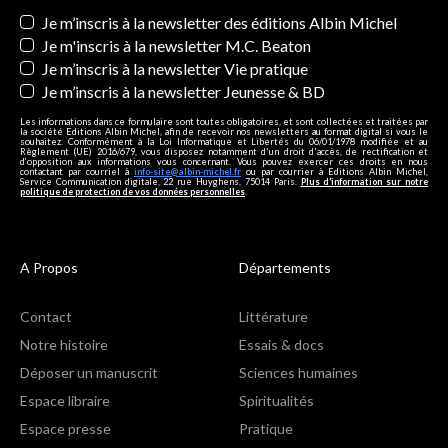
Newsletters
Je m’inscris à la newsletter des éditions Albin Michel
Je m'inscris à la newsletter M.C. Beaton
Je m’inscris à la newsletter Vie pratique
Je m’inscris à la newsletter Jeunesse & BD
Les informations dans ce formulaire sont toutes obligatoires, et sont collectées et traitées par
la société Editions Albin Michel, afin de recevoir nos newsletters au format digital si vous le
souhaitez. Conformément à la Loi Informatique et Libertés du 06/01/1978 modifiée et au
Règlement (UE) 2016/679, vous disposez notamment d'un droit d'accès, de rectification et
d’opposition aux informations vous concernant. Vous pouvez exercer ces droits en nous
contactant par courriel à
info-site@albin-michel.fr
ou par courrier à Editions Albin Michel,
Service Communication digitale, 22 rue Huyghens, 75014 Paris.
Plus d’information sur notre
politique de protection de vos données personnelles
.
A Propos
Départements
Contact
Littérature
Notre histoire
Essais & docs
Déposer un manuscrit
Sciences humaines
Espace libraire
Spiritualités
Espace presse
Pratique