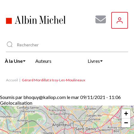
Aller
au
contenu
principal
À la Une
Auteurs
Livres
Accueil
Gérard Mordillat à Issy-Les-Moulineaux
Soumis par
bhoquy@kaliop.com
le
mar 09/11/2021 - 11:06
Géolocalisation
+
−