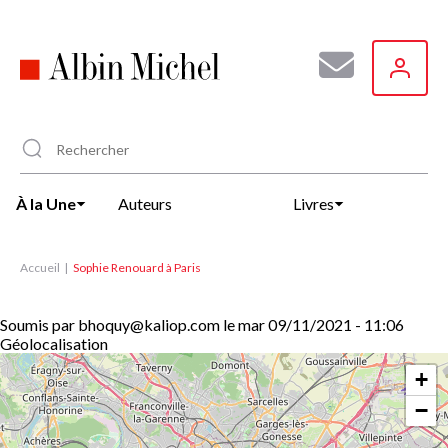
Aller
au
contenu
principal
À la Une
Auteurs
Livres
Accueil
Sophie Renouard à Paris
Soumis par
bhoquy@kaliop.com
le
mar 09/11/2021 - 11:06
Géolocalisation
+
−