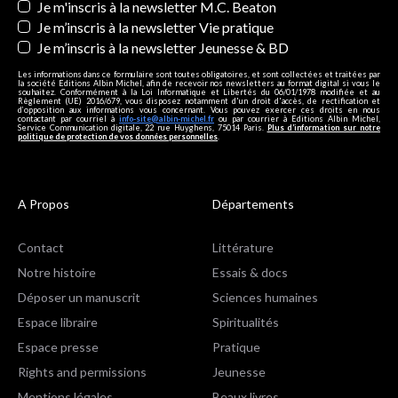
Je m'inscris à la newsletter M.C. Beaton
Je m’inscris à la newsletter Vie pratique
Je m’inscris à la newsletter Jeunesse & BD
Les informations dans ce formulaire sont toutes obligatoires, et sont collectées et traitées par
la société Editions Albin Michel, afin de recevoir nos newsletters au format digital si vous le
souhaitez. Conformément à la Loi Informatique et Libertés du 06/01/1978 modifiée et au
Règlement (UE) 2016/679, vous disposez notamment d'un droit d'accès, de rectification et
d’opposition aux informations vous concernant. Vous pouvez exercer ces droits en nous
contactant par courriel à
info-site@albin-michel.fr
ou par courrier à Editions Albin Michel,
Service Communication digitale, 22 rue Huyghens, 75014 Paris.
Plus d’information sur notre
politique de protection de vos données personnelles
.
A Propos
Départements
Contact
Littérature
Notre histoire
Essais & docs
Déposer un manuscrit
Sciences humaines
Espace libraire
Spiritualités
Espace presse
Pratique
Rights and permissions
Jeunesse
Mentions légales
Beaux livres