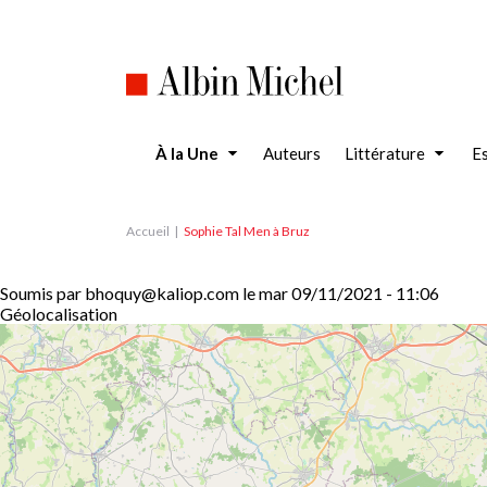
Aller
au
contenu
principal
À la Une
Auteurs
Littérature
Es
Accueil
Sophie Tal Men à Bruz
Soumis par
bhoquy@kaliop.com
le
mar 09/11/2021 - 11:06
Géolocalisation