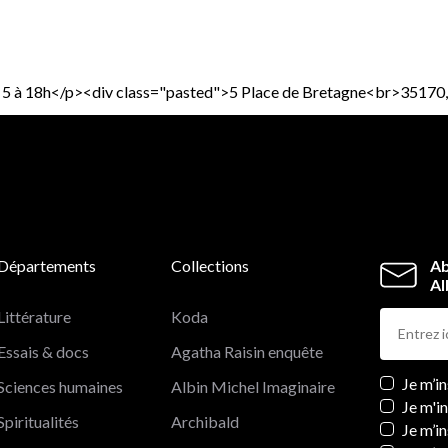
 Page 5 à 18h</p><div class="pasted">5 Place de Bretagne<br>35
Départements
Collections
Ab
Al
Littérature
Koda
Essais & docs
Agatha Raisin enquête
Newslett
Je m’i
Sciences humaines
Albin Michel Imaginaire
Je m'i
Spiritualités
Archibald
Je m’in