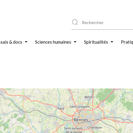
sais & docs
Sciences humaines
Spiritualités
Prati