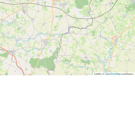
Leaflet | ©
OpenStreetMap
contributors