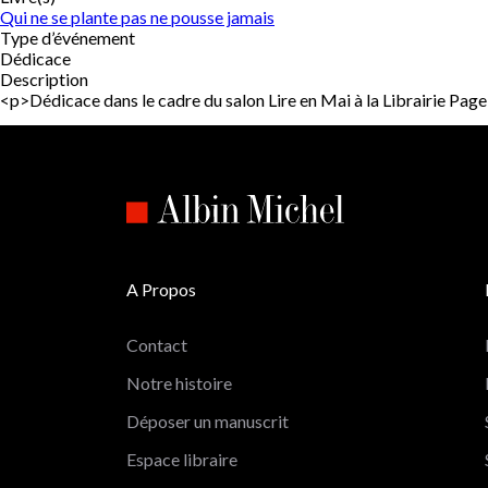
Qui ne se plante pas ne pousse jamais
Type d’événement
Dédicace
Description
<p>Dédicace dans le cadre du salon Lire en Mai à la Librairie
A Propos
Contact
Notre histoire
Déposer un manuscrit
Espace libraire