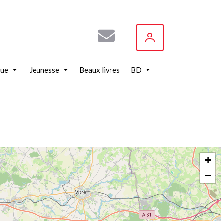
que
Jeunesse
Beaux livres
BD
+
−