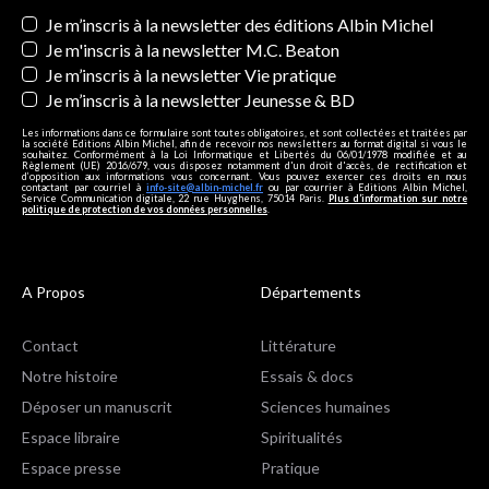
Newsletters
Je m’inscris à la newsletter des éditions Albin Michel
Je m'inscris à la newsletter M.C. Beaton
Je m’inscris à la newsletter Vie pratique
Je m’inscris à la newsletter Jeunesse & BD
Les informations dans ce formulaire sont toutes obligatoires, et sont collectées et traitées par
la société Editions Albin Michel, afin de recevoir nos newsletters au format digital si vous le
souhaitez. Conformément à la Loi Informatique et Libertés du 06/01/1978 modifiée et au
Règlement (UE) 2016/679, vous disposez notamment d'un droit d'accès, de rectification et
d’opposition aux informations vous concernant. Vous pouvez exercer ces droits en nous
contactant par courriel à
info-site@albin-michel.fr
ou par courrier à Editions Albin Michel,
Service Communication digitale, 22 rue Huyghens, 75014 Paris.
Plus d’information sur notre
politique de protection de vos données personnelles
.
A Propos
Départements
Contact
Littérature
Notre histoire
Essais & docs
Déposer un manuscrit
Sciences humaines
Espace libraire
Spiritualités
Espace presse
Pratique