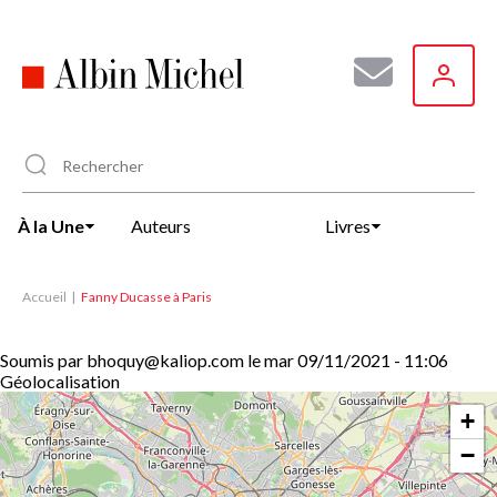
Aller
au
contenu
principal
À la Une
Auteurs
Livres
Accueil
Fanny Ducasse à Paris
Soumis par
bhoquy@kaliop.com
le
mar 09/11/2021 - 11:06
Géolocalisation
+
−