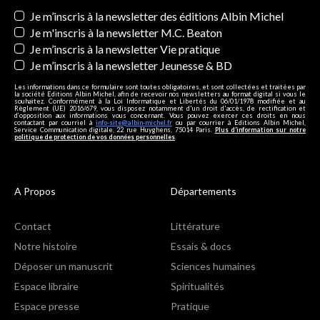
Newsletters
Je m’inscris à la newsletter des éditions Albin Michel
Je m'inscris à la newsletter M.C. Beaton
Je m’inscris à la newsletter Vie pratique
Je m’inscris à la newsletter Jeunesse & BD
Les informations dans ce formulaire sont toutes obligatoires, et sont collectées et traitées par
la société Editions Albin Michel, afin de recevoir nos newsletters au format digital si vous le
souhaitez. Conformément à la Loi Informatique et Libertés du 06/01/1978 modifiée et au
Règlement (UE) 2016/679, vous disposez notamment d'un droit d'accès, de rectification et
d’opposition aux informations vous concernant. Vous pouvez exercer ces droits en nous
contactant par courriel à
info-site@albin-michel.fr
ou par courrier à Editions Albin Michel,
Service Communication digitale, 22 rue Huyghens, 75014 Paris.
Plus d’information sur notre
politique de protection de vos données personnelles
.
A Propos
Départements
Contact
Littérature
Notre histoire
Essais & docs
Déposer un manuscrit
Sciences humaines
Espace libraire
Spiritualités
Espace presse
Pratique