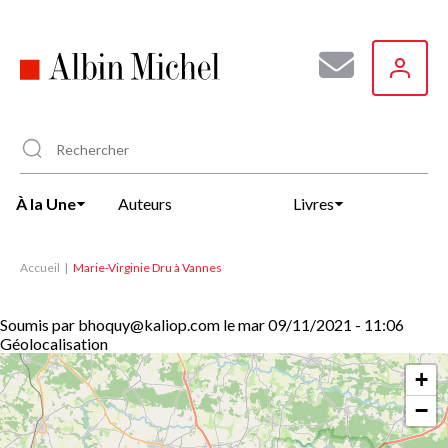
Aller
au
contenu
principal
À la Une
Auteurs
Livres
Accueil
Marie-Virginie Dru à Vannes
Soumis par
bhoquy@kaliop.com
le
mar 09/11/2021 - 11:06
Géolocalisation
+
−