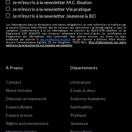
Je m'inscris à la newsletter M.C. Beaton
Je m’inscris à la newsletter Vie pratique
Je m’inscris à la newsletter Jeunesse & BD
Les informations dans ce formulaire sont toutes obligatoires, et sont collectées et traitées par
la société Editions Albin Michel, afin de recevoir nos newsletters au format digital si vous le
souhaitez. Conformément à la Loi Informatique et Libertés du 06/01/1978 modifiée et au
Règlement (UE) 2016/679, vous disposez notamment d'un droit d'accès, de rectification et
d’opposition aux informations vous concernant. Vous pouvez exercer ces droits en nous
contactant par courriel à
info-site@albin-michel.fr
ou par courrier à Editions Albin Michel,
Service Communication digitale, 22 rue Huyghens, 75014 Paris.
Plus d’information sur notre
politique de protection de vos données personnelles
.
A Propos
Départements
Contact
Littérature
Notre histoire
Essais & docs
Déposer un manuscrit
Sciences humaines
Espace libraire
Spiritualités
Espace presse
Pratique
Rights and permissions
Jeunesse
Mentions légales
Beaux livres