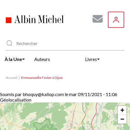
Aller
au
contenu
principal
À la Une
Auteurs
Livres
Accueil
Emmanuelle Favier à Dijon
Soumis par
bhoquy@kaliop.com
le
mar 09/11/2021 - 11:06
Géolocalisation
+
−