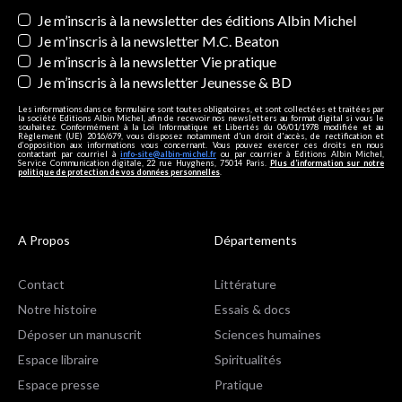
Newsletters
Je m’inscris à la newsletter des éditions Albin Michel
Je m'inscris à la newsletter M.C. Beaton
Je m’inscris à la newsletter Vie pratique
Je m’inscris à la newsletter Jeunesse & BD
Les informations dans ce formulaire sont toutes obligatoires, et sont collectées et traitées par
la société Editions Albin Michel, afin de recevoir nos newsletters au format digital si vous le
souhaitez. Conformément à la Loi Informatique et Libertés du 06/01/1978 modifiée et au
Règlement (UE) 2016/679, vous disposez notamment d'un droit d'accès, de rectification et
d’opposition aux informations vous concernant. Vous pouvez exercer ces droits en nous
contactant par courriel à
info-site@albin-michel.fr
ou par courrier à Editions Albin Michel,
Service Communication digitale, 22 rue Huyghens, 75014 Paris.
Plus d’information sur notre
politique de protection de vos données personnelles
.
A Propos
Départements
Contact
Littérature
Notre histoire
Essais & docs
Déposer un manuscrit
Sciences humaines
Espace libraire
Spiritualités
Espace presse
Pratique