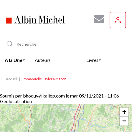
Aller
au
contenu
principal
À la Une
Auteurs
Livres
Accueil
Emmanuelle Favier à Mâcon
Soumis par
bhoquy@kaliop.com
le
mar 09/11/2021 - 11:06
Géolocalisation
+
−