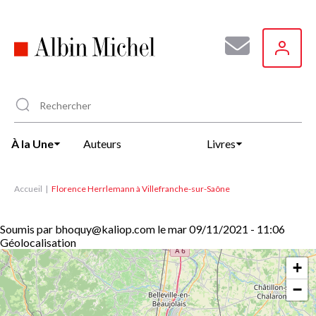
Aller
au
contenu
principal
À la Une
Auteurs
Livres
Accueil
Florence Herrlemann à Villefranche-sur-Saône
Soumis par
bhoquy@kaliop.com
le
mar 09/11/2021 - 11:06
Géolocalisation
+
−