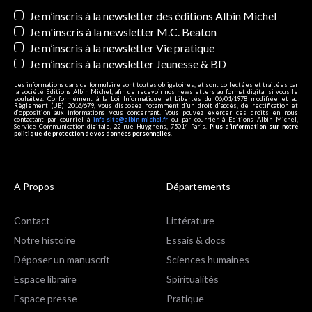
Newsletters
Je m’inscris à la newsletter des éditions Albin Michel
Je m'inscris à la newsletter M.C. Beaton
Je m’inscris à la newsletter Vie pratique
Je m’inscris à la newsletter Jeunesse & BD
Les informations dans ce formulaire sont toutes obligatoires, et sont collectées et traitées par
la société Editions Albin Michel, afin de recevoir nos newsletters au format digital si vous le
souhaitez. Conformément à la Loi Informatique et Libertés du 06/01/1978 modifiée et au
Règlement (UE) 2016/679, vous disposez notamment d'un droit d'accès, de rectification et
d’opposition aux informations vous concernant. Vous pouvez exercer ces droits en nous
contactant par courriel à
info-site@albin-michel.fr
ou par courrier à Editions Albin Michel,
Service Communication digitale, 22 rue Huyghens, 75014 Paris.
Plus d’information sur notre
politique de protection de vos données personnelles
.
A Propos
Départements
Contact
Littérature
Notre histoire
Essais & docs
Déposer un manuscrit
Sciences humaines
Espace libraire
Spiritualités
Espace presse
Pratique