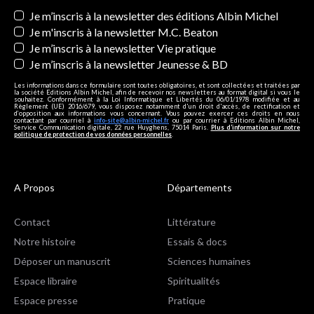
Newsletters
Je m’inscris à la newsletter des éditions Albin Michel
Je m'inscris à la newsletter M.C. Beaton
Je m’inscris à la newsletter Vie pratique
Je m’inscris à la newsletter Jeunesse & BD
Les informations dans ce formulaire sont toutes obligatoires, et sont collectées et traitées par
la société Editions Albin Michel, afin de recevoir nos newsletters au format digital si vous le
souhaitez. Conformément à la Loi Informatique et Libertés du 06/01/1978 modifiée et au
Règlement (UE) 2016/679, vous disposez notamment d'un droit d'accès, de rectification et
d’opposition aux informations vous concernant. Vous pouvez exercer ces droits en nous
contactant par courriel à
info-site@albin-michel.fr
ou par courrier à Editions Albin Michel,
Service Communication digitale, 22 rue Huyghens, 75014 Paris.
Plus d’information sur notre
politique de protection de vos données personnelles
.
A Propos
Départements
Contact
Littérature
Notre histoire
Essais & docs
Déposer un manuscrit
Sciences humaines
Espace libraire
Spiritualités
Espace presse
Pratique