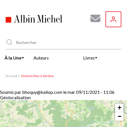
Aller
au
contenu
principal
À la Une
Auteurs
Livres
Accueil
Victoria Mas à Verdun
Soumis par
bhoquy@kaliop.com
le
mar 09/11/2021 - 11:06
Géolocalisation
+
−