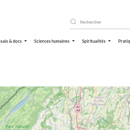
sais & docs
Sciences humaines
Spiritualités
Prati