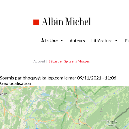
Aller
au
contenu
principal
À la Une
Auteurs
Littérature
Es
Accueil
Sébastien Spitzer à Morges
Soumis par
bhoquy@kaliop.com
le
mar 09/11/2021 - 11:06
Géolocalisation