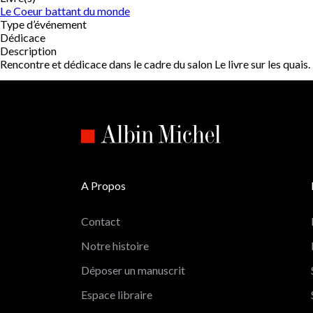
Le Coeur battant du monde
Type d’événement
Dédicace
Description
Rencontre et dédicace dans le cadre du salon Le livre sur les quais.
A Propos
Contact
Notre histoire
Déposer un manuscrit
Espace libraire