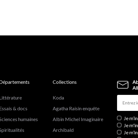
Départements
Collections
Ab
Al
Littérature
Koda
Essais & docs
Agatha Raisin enquête
Newslett
Je m’i
Sciences humaines
Albin Michel Imaginaire
Je m'i
Spiritualités
Archibald
Je m’in