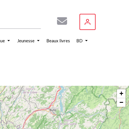
que
Jeunesse
Beaux livres
BD
+
−