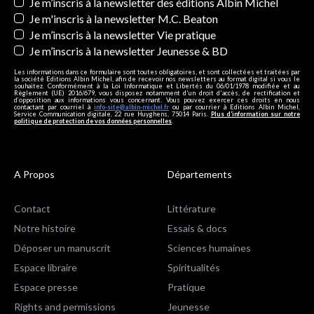
Newsletters
Je m’inscris à la newsletter des éditions Albin Michel
Je m'inscris à la newsletter M.C. Beaton
Je m’inscris à la newsletter Vie pratique
Je m’inscris à la newsletter Jeunesse & BD
Les informations dans ce formulaire sont toutes obligatoires, et sont collectées et traitées par
la société Editions Albin Michel, afin de recevoir nos newsletters au format digital si vous le
souhaitez. Conformément à la Loi Informatique et Libertés du 06/01/1978 modifiée et au
Règlement (UE) 2016/679, vous disposez notamment d'un droit d'accès, de rectification et
d’opposition aux informations vous concernant. Vous pouvez exercer ces droits en nous
contactant par courriel à
info-site@albin-michel.fr
ou par courrier à Editions Albin Michel,
Service Communication digitale, 22 rue Huyghens, 75014 Paris.
Plus d’information sur notre
politique de protection de vos données personnelles
.
A Propos
Départements
Contact
Littérature
Notre histoire
Essais & docs
Déposer un manuscrit
Sciences humaines
Espace libraire
Spiritualités
Espace presse
Pratique
Rights and permissions
Jeunesse