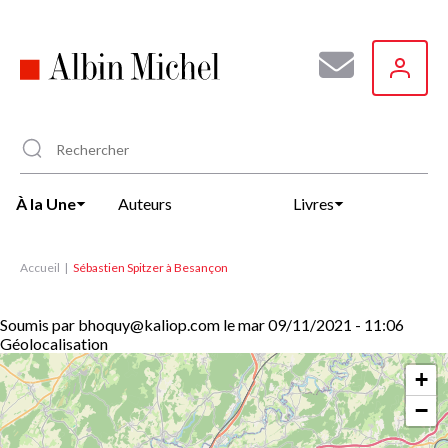
Aller
au
contenu
principal
À la Une
Auteurs
Livres
Accueil
Sébastien Spitzer à Besançon
Soumis par
bhoquy@kaliop.com
le
mar 09/11/2021 - 11:06
Géolocalisation
+
−