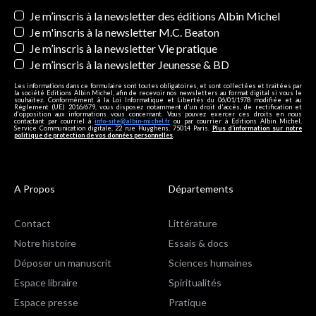
Newsletters
Je m’inscris à la newsletter des éditions Albin Michel
Je m'inscris à la newsletter M.C. Beaton
Je m’inscris à la newsletter Vie pratique
Je m’inscris à la newsletter Jeunesse & BD
Les informations dans ce formulaire sont toutes obligatoires, et sont collectées et traitées par
la société Editions Albin Michel, afin de recevoir nos newsletters au format digital si vous le
souhaitez. Conformément à la Loi Informatique et Libertés du 06/01/1978 modifiée et au
Règlement (UE) 2016/679, vous disposez notamment d'un droit d'accès, de rectification et
d’opposition aux informations vous concernant. Vous pouvez exercer ces droits en nous
contactant par courriel à
info-site@albin-michel.fr
ou par courrier à Editions Albin Michel,
Service Communication digitale, 22 rue Huyghens, 75014 Paris.
Plus d’information sur notre
politique de protection de vos données personnelles
.
A Propos
Départements
Contact
Littérature
Notre histoire
Essais & docs
Déposer un manuscrit
Sciences humaines
Espace libraire
Spiritualités
Espace presse
Pratique