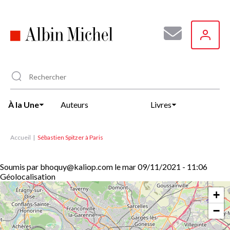
Aller
au
contenu
principal
À la Une
Auteurs
Livres
Accueil
Sébastien Spitzer à Paris
Soumis par
bhoquy@kaliop.com
le
mar 09/11/2021 - 11:06
Géolocalisation
+
−