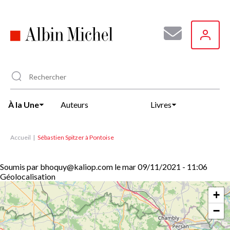
Aller
au
contenu
principal
À la Une
Auteurs
Livres
Accueil
Sébastien Spitzer à Pontoise
Soumis par
bhoquy@kaliop.com
le
mar 09/11/2021 - 11:06
Géolocalisation
+
−