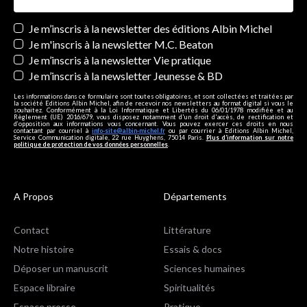
Newsletters
Je m’inscris à la newsletter des éditions Albin Michel
Je m'inscris à la newsletter M.C. Beaton
Je m’inscris à la newsletter Vie pratique
Je m’inscris à la newsletter Jeunesse & BD
Les informations dans ce formulaire sont toutes obligatoires, et sont collectées et traitées par
la société Editions Albin Michel, afin de recevoir nos newsletters au format digital si vous le
souhaitez. Conformément à la Loi Informatique et Libertés du 06/01/1978 modifiée et au
Règlement (UE) 2016/679, vous disposez notamment d'un droit d'accès, de rectification et
d’opposition aux informations vous concernant. Vous pouvez exercer ces droits en nous
contactant par courriel à
info-site@albin-michel.fr
ou par courrier à Editions Albin Michel,
Service Communication digitale, 22 rue Huyghens, 75014 Paris.
Plus d’information sur notre
politique de protection de vos données personnelles
.
A Propos
Départements
Contact
Littérature
Notre histoire
Essais & docs
Déposer un manuscrit
Sciences humaines
Espace libraire
Spiritualités
Espace presse
Pratique