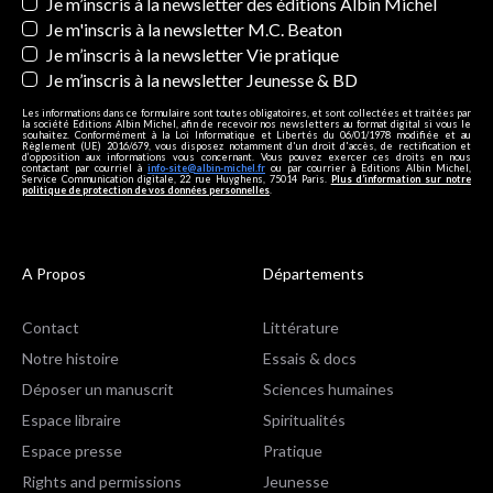
Newsletters
Je m’inscris à la newsletter des éditions Albin Michel
Je m'inscris à la newsletter M.C. Beaton
Je m’inscris à la newsletter Vie pratique
Je m’inscris à la newsletter Jeunesse & BD
Les informations dans ce formulaire sont toutes obligatoires, et sont collectées et traitées par
la société Editions Albin Michel, afin de recevoir nos newsletters au format digital si vous le
souhaitez. Conformément à la Loi Informatique et Libertés du 06/01/1978 modifiée et au
Règlement (UE) 2016/679, vous disposez notamment d'un droit d'accès, de rectification et
d’opposition aux informations vous concernant. Vous pouvez exercer ces droits en nous
contactant par courriel à
info-site@albin-michel.fr
ou par courrier à Editions Albin Michel,
Service Communication digitale, 22 rue Huyghens, 75014 Paris.
Plus d’information sur notre
politique de protection de vos données personnelles
.
A Propos
Départements
Contact
Littérature
Notre histoire
Essais & docs
Déposer un manuscrit
Sciences humaines
Espace libraire
Spiritualités
Espace presse
Pratique
Rights and permissions
Jeunesse