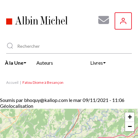
Aller
au
contenu
principal
À la Une
Auteurs
Livres
Accueil
Fatou Diome à Besançon
Soumis par
bhoquy@kaliop.com
le
mar 09/11/2021 - 11:06
Géolocalisation
+
−