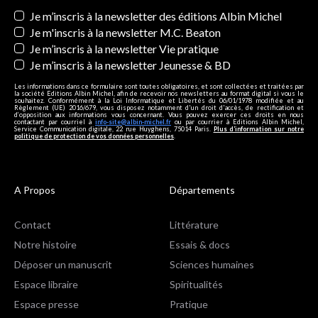
Newsletters
Je m’inscris à la newsletter des éditions Albin Michel
Je m'inscris à la newsletter M.C. Beaton
Je m’inscris à la newsletter Vie pratique
Je m’inscris à la newsletter Jeunesse & BD
Les informations dans ce formulaire sont toutes obligatoires, et sont collectées et traitées par
la société Editions Albin Michel, afin de recevoir nos newsletters au format digital si vous le
souhaitez. Conformément à la Loi Informatique et Libertés du 06/01/1978 modifiée et au
Règlement (UE) 2016/679, vous disposez notamment d'un droit d'accès, de rectification et
d’opposition aux informations vous concernant. Vous pouvez exercer ces droits en nous
contactant par courriel à
info-site@albin-michel.fr
ou par courrier à Editions Albin Michel,
Service Communication digitale, 22 rue Huyghens, 75014 Paris.
Plus d’information sur notre
politique de protection de vos données personnelles
.
A Propos
Départements
Contact
Littérature
Notre histoire
Essais & docs
Déposer un manuscrit
Sciences humaines
Espace libraire
Spiritualités
Espace presse
Pratique