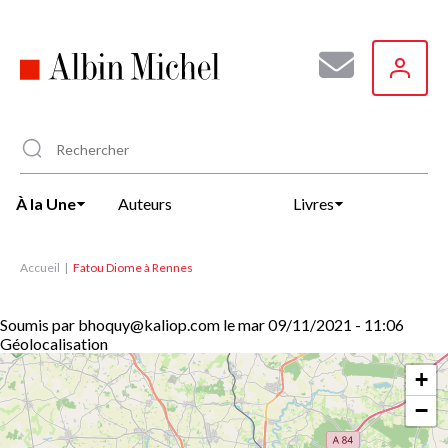
Aller
au
contenu
principal
À la Une
Auteurs
Livres
Accueil
Fatou Diome à Rennes
Soumis par
bhoquy@kaliop.com
le
mar 09/11/2021 - 11:06
Géolocalisation
+
−