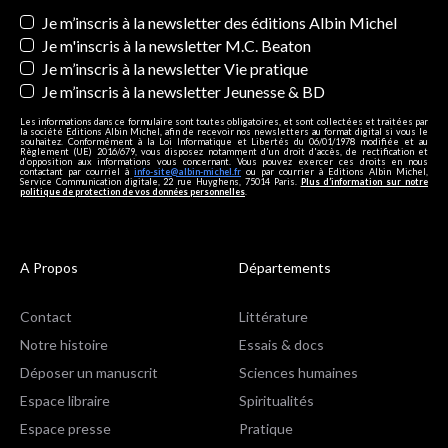
Newsletters
Je m’inscris à la newsletter des éditions Albin Michel
Je m'inscris à la newsletter M.C. Beaton
Je m’inscris à la newsletter Vie pratique
Je m’inscris à la newsletter Jeunesse & BD
Les informations dans ce formulaire sont toutes obligatoires, et sont collectées et traitées par
la société Editions Albin Michel, afin de recevoir nos newsletters au format digital si vous le
souhaitez. Conformément à la Loi Informatique et Libertés du 06/01/1978 modifiée et au
Règlement (UE) 2016/679, vous disposez notamment d'un droit d'accès, de rectification et
d’opposition aux informations vous concernant. Vous pouvez exercer ces droits en nous
contactant par courriel à
info-site@albin-michel.fr
ou par courrier à Editions Albin Michel,
Service Communication digitale, 22 rue Huyghens, 75014 Paris.
Plus d’information sur notre
politique de protection de vos données personnelles
.
A Propos
Départements
Contact
Littérature
Notre histoire
Essais & docs
Déposer un manuscrit
Sciences humaines
Espace libraire
Spiritualités
Espace presse
Pratique