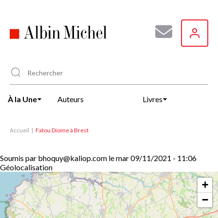
Aller
au
contenu
principal
À la Une
Auteurs
Livres
Accueil
Fatou Diome à Brest
Soumis par
bhoquy@kaliop.com
le
mar 09/11/2021 - 11:06
Géolocalisation
+
−