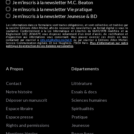
Je m'inscris à la newsletter M.C. Beaton
Je m’inscris à la newsletter Vie pratique
Je m’inscris à la newsletter Jeunesse & BD
Les informations dans ce formulaire sont toutes obligatoires, et sont collectées et traitées par
la société Editions Albin Michel, afin de recevoir nos newsletters au format digital si vous le
souhaitez. Conformément à la Loi Informatique et Libertés du 06/01/1978 modifiée et au
Règlement (UE) 2016/679, vous disposez notamment d'un droit d'accès, de rectification et
d’opposition aux informations vous concernant. Vous pouvez exercer ces droits en nous
contactant par courriel à
info-site@albin-michel.fr
ou par courrier à Editions Albin Michel,
Service Communication digitale, 22 rue Huyghens, 75014 Paris.
Plus d’information sur notre
politique de protection de vos données personnelles
.
A Propos
Départements
Contact
Littérature
Notre histoire
Essais & docs
Déposer un manuscrit
Sciences humaines
Espace libraire
Spiritualités
Espace presse
Pratique
Rights and permissions
Jeunesse
Mentions légales
Beaux livres