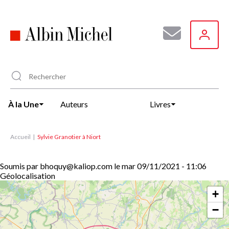
Aller
au
contenu
principal
À la Une
Auteurs
Livres
Accueil
Sylvie Granotier à Niort
Soumis par
bhoquy@kaliop.com
le
mar 09/11/2021 - 11:06
Géolocalisation
+
−