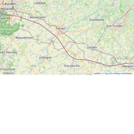
Leaflet | ©
OpenStreetMap
contributors