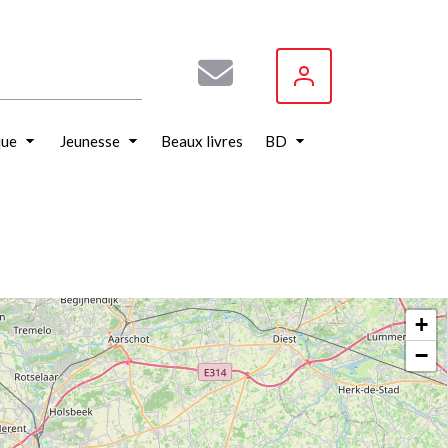
que
Jeunesse
Beaux livres
BD
+
−