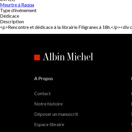
Meurtre à Raqqa
Type d’événement
Dédicace
Description
<p>Rencontre et dédicace à la librairie Filigranes à 18h.</p><
A Propos
Contact
Notre histoire
Déposer un manuscrit
Espace libraire