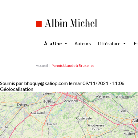
Aller
au
contenu
principal
À la Une
Auteurs
Littérature
Es
Accueil
Yannick Laude à Bruxelles
Soumis par
bhoquy@kaliop.com
le
mar 09/11/2021 - 11:06
Géolocalisation