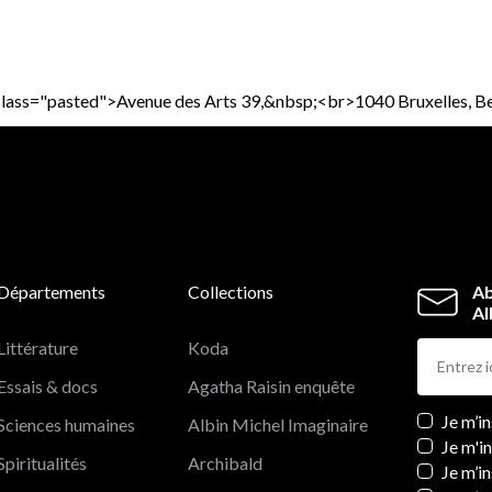
div class="pasted">Avenue des Arts 39,&nbsp;<br>1040 Bruxelles,
Départements
Collections
Ab
Al
Littérature
Koda
Essais & docs
Agatha Raisin enquête
Newslett
Je m’i
Sciences humaines
Albin Michel Imaginaire
Je m'i
Spiritualités
Archibald
Je m’in