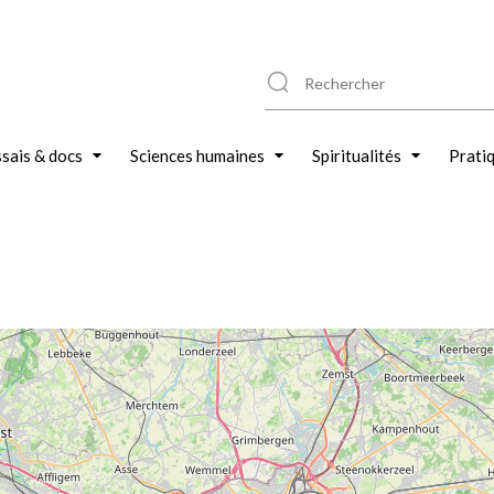
sais & docs
Sciences humaines
Spiritualités
Prati