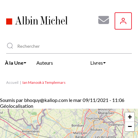
Aller
au
contenu
principal
À la Une
Auteurs
Livres
Accueil
Ian Manook à Templemars
Soumis par
bhoquy@kaliop.com
le
mar 09/11/2021 - 11:06
Géolocalisation
+
−