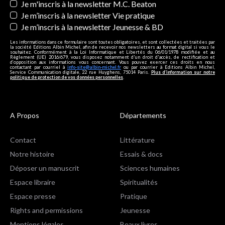
Je m'inscris à la newsletter M.C. Beaton
Je m’inscris à la newsletter Vie pratique
Je m’inscris à la newsletter Jeunesse & BD
Les informations dans ce formulaire sont toutes obligatoires, et sont collectées et traitées par
la société Editions Albin Michel, afin de recevoir nos newsletters au format digital si vous le
souhaitez. Conformément à la Loi Informatique et Libertés du 06/01/1978 modifiée et au
Règlement (UE) 2016/679, vous disposez notamment d'un droit d'accès, de rectification et
d’opposition aux informations vous concernant. Vous pouvez exercer ces droits en nous
contactant par courriel à
info-site@albin-michel.fr
ou par courrier à Editions Albin Michel,
Service Communication digitale, 22 rue Huyghens, 75014 Paris.
Plus d’information sur notre
politique de protection de vos données personnelles
.
A Propos
Départements
Contact
Littérature
Notre histoire
Essais & docs
Déposer un manuscrit
Sciences humaines
Espace libraire
Spiritualités
Espace presse
Pratique
Rights and permissions
Jeunesse
Mentions légales
Beaux livres