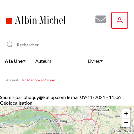
Aller
au
contenu
principal
À la Une
Auteurs
Livres
Accueil
Ian Manook à Vienne
Soumis par
bhoquy@kaliop.com
le
mar 09/11/2021 - 11:06
Géolocalisation
+
−