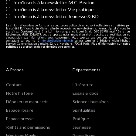
Je m'inscris à la newsletter M.C. Beaton
Je m’inscris à la newsletter Vie pratique
Je m’inscris à la newsletter Jeunesse & BD
Les informations dans ce formulaire sont toutes obligatoires, et sont collectées et traitées par
la société Editions Albin Michel, afin de recevoir nos newsletters au format digital si vous le
souhaitez. Conformément à la Loi Informatique et Libertés du 06/01/1978 modifiée et au
Règlement (UE) 2016/679, vous disposez notamment d'un droit d'accès, de rectification et
d’opposition aux informations vous concernant. Vous pouvez exercer ces droits en nous
contactant par courriel à
info-site@albin-michel.fr
ou par courrier à Editions Albin Michel,
Service Communication digitale, 22 rue Huyghens, 75014 Paris.
Plus d’information sur notre
politique de protection de vos données personnelles
.
A Propos
Départements
Contact
Littérature
Notre histoire
Essais & docs
Déposer un manuscrit
Sciences humaines
Espace libraire
Spiritualités
Espace presse
Pratique
Rights and permissions
Jeunesse
Mentions légales
Beaux livres