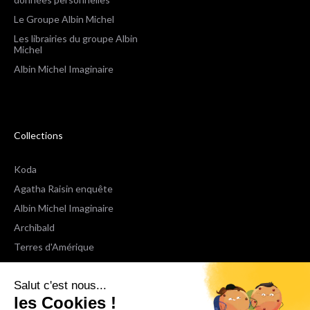
Le Groupe Albin Michel
Les librairies du groupe Albin
Michel
Albin Michel Imaginaire
Collections
Koda
Agatha Raisin enquête
Albin Michel Imaginaire
Archibald
Terres d'Amérique
Espaces Libres Poche
Salut c'est nous...
NOX
les Cookies !
Wiz