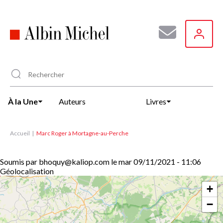
Aller
au
contenu
principal
À la Une
Auteurs
Livres
Accueil
Marc Roger à Mortagne-au-Perche
Soumis par
bhoquy@kaliop.com
le
mar 09/11/2021 - 11:06
Géolocalisation
+
−