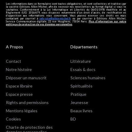
Les informations dans ce formulaire sont toutes obligatoires, et sont collectées et traitées par
la société Editions Albin Michel, afin de recevoir nos newsletters au format digital si vous le
souhaitez. Conformément à la Loi Informatique et Libertés du 06/01/1978 modifiée et au
Règlement (UE) 2016/679, vous disposez notamment d'un droit d'accès, de rectification et
d’opposition aux informations vous concernant. Vous pouvez exercer ces droits en nous
contactant par courriel à
info-site@albin-michel.fr
ou par courrier à Editions Albin Michel,
Service Communication digitale, 22 rue Huyghens, 75014 Paris.
Plus d’information sur notre
politique de protection de vos données personnelles
.
A Propos
Départements
Contact
Littérature
Notre histoire
Essais & docs
Déposer un manuscrit
Sciences humaines
Espace libraire
Spiritualités
Espace presse
Pratique
Rights and permissions
Jeunesse
Mentions légales
Beaux livres
Cookies
BD
Charte de protection des
données personnelles