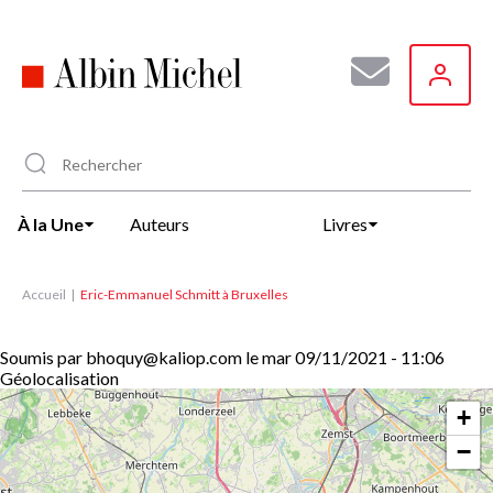
Aller
au
contenu
principal
À la Une
Auteurs
Livres
Accueil
Eric-Emmanuel Schmitt à Bruxelles
Soumis par
bhoquy@kaliop.com
le
mar 09/11/2021 - 11:06
Géolocalisation
+
−