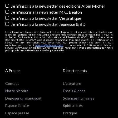
Newsletters
Je m’inscris à la newsletter des éditions Albin Michel
Je m'inscris à la newsletter M.C. Beaton
Je m’inscris à la newsletter Vie pratique
Je m’inscris à la newsletter Jeunesse & BD
Les informations dans ce formulaire sont toutes obligatoires, et sont collectées et traitées par
la société Editions Albin Michel, afin de recevoir nos newsletters au format digital si vous le
souhaitez. Conformément à la Loi Informatique et Libertés du 06/01/1978 modifiée et au
Règlement (UE) 2016/679, vous disposez notamment d'un droit d'accès, de rectification et
d’opposition aux informations vous concernant. Vous pouvez exercer ces droits en nous
contactant par courriel à
info-site@albin-michel.fr
ou par courrier à Editions Albin Michel,
Service Communication digitale, 22 rue Huyghens, 75014 Paris.
Plus d’information sur notre
politique de protection de vos données personnelles
.
A Propos
Départements
Contact
Littérature
Notre histoire
Essais & docs
Déposer un manuscrit
Sciences humaines
Espace libraire
Spiritualités
Espace presse
Pratique