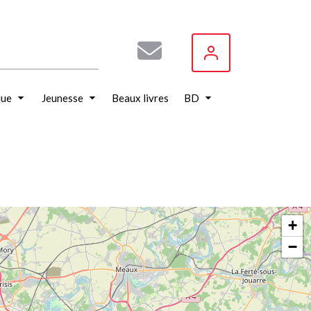
que
Jeunesse
Beaux livres
BD
+
−