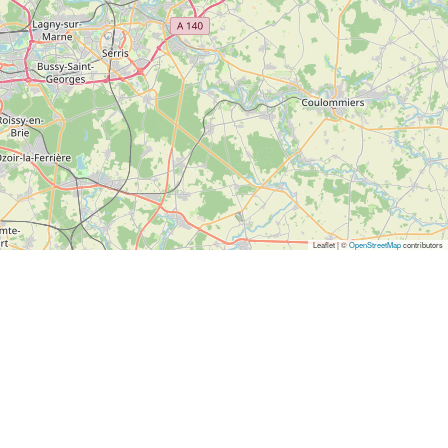
Leaflet | ©
OpenStreetMap
contributors