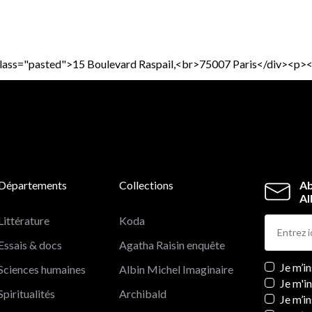
iv class="pasted">15 Boulevard Raspail,<br>75007 Paris</div><p
Départements
Collections
Ab
Al
Littérature
Koda
Essais & docs
Agatha Raisin enquête
Newslett
Je m’i
Sciences humaines
Albin Michel Imaginaire
Je m'i
Spiritualités
Archibald
Je m’in