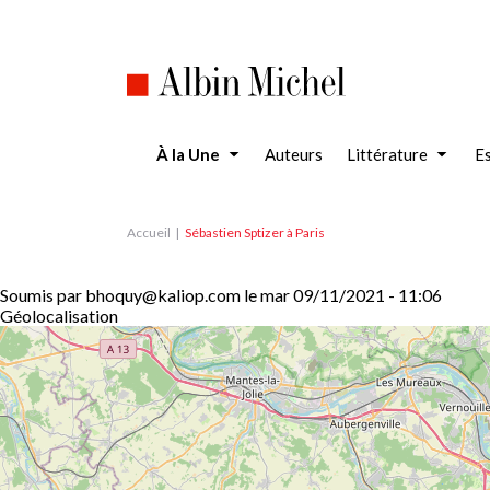
Aller
au
contenu
principal
À la Une
Auteurs
Littérature
Es
Accueil
Sébastien Sptizer à Paris
Soumis par
bhoquy@kaliop.com
le
mar 09/11/2021 - 11:06
Géolocalisation