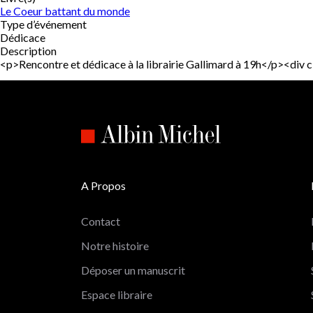
Le Coeur battant du monde
Type d’événement
Dédicace
Description
<p>Rencontre et dédicace à la librairie Gallimard à 19h</p><d
A Propos
Contact
Notre histoire
Déposer un manuscrit
Espace libraire