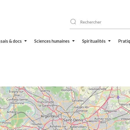
sais & docs
Sciences humaines
Spiritualités
Prati