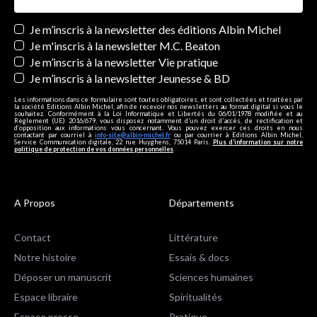
Newsletters
Je m’inscris à la newsletter des éditions Albin Michel
Je m'inscris à la newsletter M.C. Beaton
Je m’inscris à la newsletter Vie pratique
Je m’inscris à la newsletter Jeunesse & BD
Les informations dans ce formulaire sont toutes obligatoires, et sont collectées et traitées par
la société Editions Albin Michel, afin de recevoir nos newsletters au format digital si vous le
souhaitez. Conformément à la Loi Informatique et Libertés du 06/01/1978 modifiée et au
Règlement (UE) 2016/679, vous disposez notamment d'un droit d'accès, de rectification et
d’opposition aux informations vous concernant. Vous pouvez exercer ces droits en nous
contactant par courriel à
info-site@albin-michel.fr
ou par courrier à Editions Albin Michel,
Service Communication digitale, 22 rue Huyghens, 75014 Paris.
Plus d’information sur notre
politique de protection de vos données personnelles
.
A Propos
Départements
Contact
Littérature
Notre histoire
Essais & docs
Déposer un manuscrit
Sciences humaines
Espace libraire
Spiritualités
Espace presse
Pratique