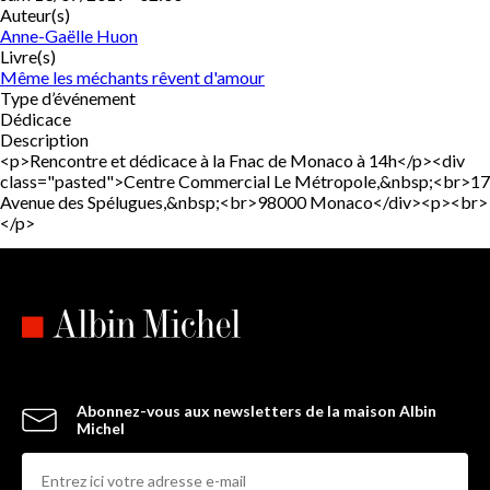
Auteur(s)
Anne-Gaëlle Huon
Livre(s)
Même les méchants rêvent d'amour
Type d’événement
Dédicace
Description
<p>Rencontre et dédicace à la Fnac de Monaco à 14h</p><div
class="pasted">Centre Commercial Le Métropole,&nbsp;<br>17
Avenue des Spélugues,&nbsp;<br>98000 Monaco</div><p><br>
</p>
Abonnez-vous aux newsletters de la maison Albin
Michel