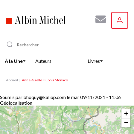
Aller
au
contenu
principal
À la Une
Auteurs
Livres
Accueil
Anne-Gaëlle Huon à Monaco
Soumis par
bhoquy@kaliop.com
le
mar 09/11/2021 - 11:06
Géolocalisation
+
−