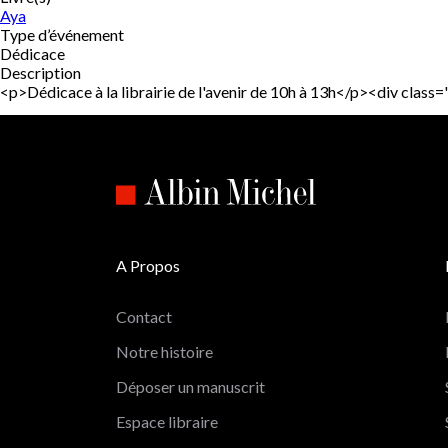
Aya
Type d’événement
Dédicace
Description
<p>Dédicace à la librairie de l'avenir de 10h à 13h</p><div cl
A Propos
Contact
Notre histoire
Déposer un manuscrit
Espace libraire