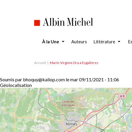
Aller
au
contenu
principal
À la Une
Auteurs
Littérature
Es
Accueil
Marie-Virginie Dru à Eygalières
Soumis par
bhoquy@kaliop.com
le
mar 09/11/2021 - 11:06
Géolocalisation