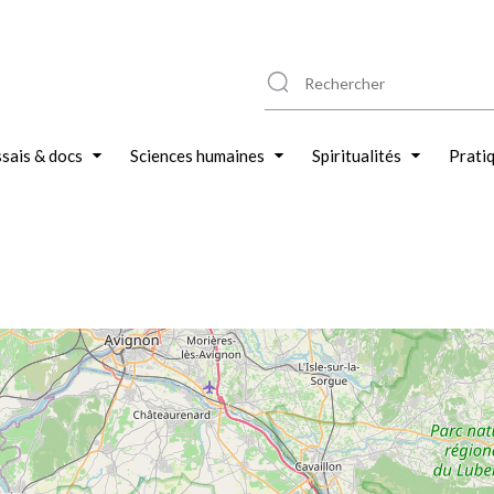
sais & docs
Sciences humaines
Spiritualités
Prati