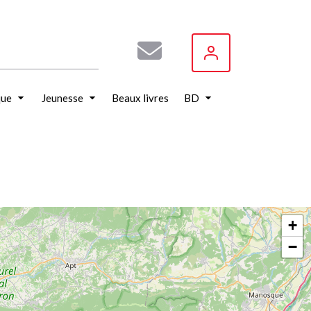
que
Jeunesse
Beaux livres
BD
+
−