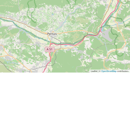
Leaflet | ©
OpenStreetMap
contributors