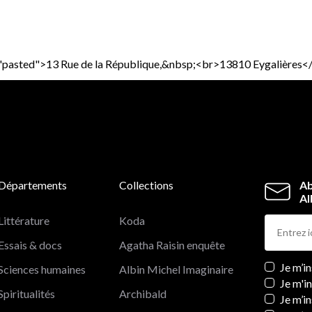
ass="pasted">13 Rue de la République,&nbsp;<br>13810 Eygalière
Départements
Collections
Ab
Al
Littérature
Koda
Essais & docs
Agatha Raisin enquête
Newslett
Je m’i
Sciences humaines
Albin Michel Imaginaire
Je m'i
Spiritualités
Archibald
Je m’in