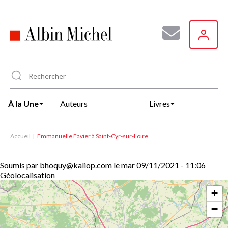
Aller
au
contenu
principal
À la Une
Auteurs
Livres
Accueil
Emmanuelle Favier à Saint-Cyr-sur-Loire
Soumis par
bhoquy@kaliop.com
le
mar 09/11/2021 - 11:06
Géolocalisation
+
−