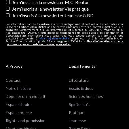
Je m'inscris à la newsletter M.C. Beaton
Je m’inscris à la newsletter Vie pratique
Je m’inscris à la newsletter Jeunesse & BD
Les informations dans ce formulaire sont toutes obligatoires, et sont collectées et traitées par
la société Editions Albin Michel, afin de recevoir nos newsletters au format digital si vous le
souhaitez. Conformément à la Loi Informatique et Libertés du 06/01/1978 modifiée et au
Règlement (UE) 2016/679, vous disposez notamment d'un droit d'accès, de rectification et
d’opposition aux informations vous concernant. Vous pouvez exercer ces droits en nous
contactant par courriel à
info-site@albin-michel.fr
ou par courrier à Editions Albin Michel,
Service Communication digitale, 22 rue Huyghens, 75014 Paris.
Plus d’information sur notre
politique de protection de vos données personnelles
.
A Propos
Départements
Contact
Littérature
Notre histoire
Essais & docs
Déposer un manuscrit
Sciences humaines
Espace libraire
Spiritualités
Espace presse
Pratique
Rights and permissions
Jeunesse
Mentions légales
Beaux livres