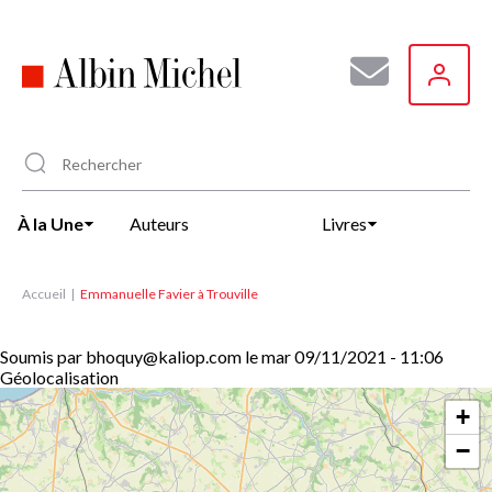
Aller
au
contenu
principal
À la Une
Auteurs
Livres
Accueil
Emmanuelle Favier à Trouville
Soumis par
bhoquy@kaliop.com
le
mar 09/11/2021 - 11:06
Géolocalisation
+
−