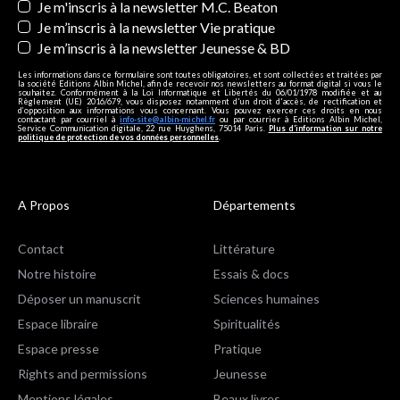
Je m'inscris à la newsletter M.C. Beaton
Je m’inscris à la newsletter Vie pratique
Je m’inscris à la newsletter Jeunesse & BD
Les informations dans ce formulaire sont toutes obligatoires, et sont collectées et traitées par
la société Editions Albin Michel, afin de recevoir nos newsletters au format digital si vous le
souhaitez. Conformément à la Loi Informatique et Libertés du 06/01/1978 modifiée et au
Règlement (UE) 2016/679, vous disposez notamment d'un droit d'accès, de rectification et
d’opposition aux informations vous concernant. Vous pouvez exercer ces droits en nous
contactant par courriel à
info-site@albin-michel.fr
ou par courrier à Editions Albin Michel,
Service Communication digitale, 22 rue Huyghens, 75014 Paris.
Plus d’information sur notre
politique de protection de vos données personnelles
.
A Propos
Départements
Contact
Littérature
Notre histoire
Essais & docs
Déposer un manuscrit
Sciences humaines
Espace libraire
Spiritualités
Espace presse
Pratique
Rights and permissions
Jeunesse
Mentions légales
Beaux livres