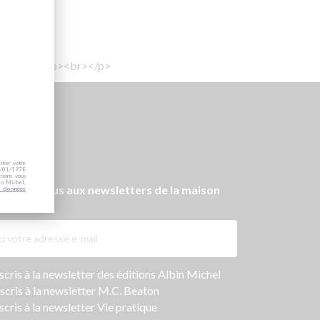
ennes</div><p><br></p>
créer votre
 06/01/1978
tions vous
in Michel,
onnez-vous aux newsletters de la maison
s données
bin Michel
ers
nscris à la newsletter des éditions Albin Michel
nscris à la newsletter M.C. Beaton
scris à la newsletter Vie pratique