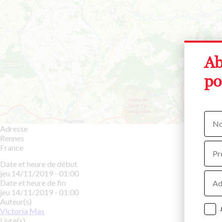
Ab
po
Nom
Adresse
Rennes
Prén
France
Date et heure de début
Adre
jeu 14/11/2019 - 01:00
e-
Date et heure de fin
mail
jeu 14/11/2019 - 01:00
Auteur(s)
Victoria Mas
Livre(s)