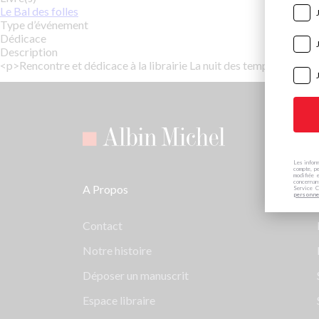
Le Bal des folles
Type d’événement
Dédicace
Description
<p>Rencontre et dédicace à la librairie La nuit des temps à 1
Les inform
compte, pe
modifiée 
concernan
A Propos
Service C
personne
Contact
Notre histoire
Déposer un manuscrit
Espace libraire