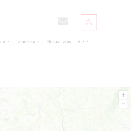
que
Jeunesse
Beaux livres
BD
+
−