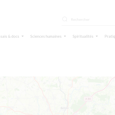
sais & docs
Sciences humaines
Spiritualités
Prati