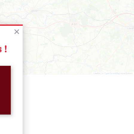
 !
Leaflet | ©
OpenStreetMap
contributors