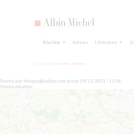
Aller
au
contenu
principal
À la Une
Auteurs
Littérature
Es
Accueil
Victoria Mas à Rennes
Soumis par
bhoquy@kaliop.com
le
mar 09/11/2021 - 11:06
Géolocalisation