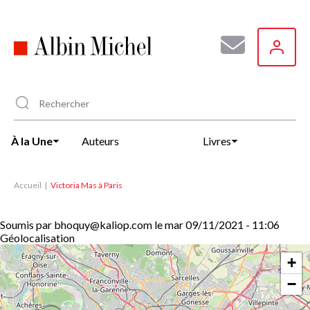
Aller
au
contenu
principal
À la Une
Auteurs
Livres
Accueil
Victoria Mas à Paris
Soumis par
bhoquy@kaliop.com
le
mar 09/11/2021 - 11:06
Géolocalisation
+
−