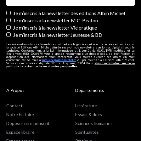
Newsletters
Je m’inscris à la newsletter des éditions Albin Michel
Je m'inscris à la newsletter M.C. Beaton
Je m’inscris à la newsletter Vie pratique
Je m’inscris à la newsletter Jeunesse & BD
Les informations dans ce formulaire sont toutes obligatoires, et sont collectées et traitées par
la société Editions Albin Michel, afin de recevoir nos newsletters au format digital si vous le
souhaitez. Conformément à la Loi Informatique et Libertés du 06/01/1978 modifiée et au
Règlement (UE) 2016/679, vous disposez notamment d'un droit d'accès, de rectification et
d’opposition aux informations vous concernant. Vous pouvez exercer ces droits en nous
contactant par courriel à
info-site@albin-michel.fr
ou par courrier à Editions Albin Michel,
Service Communication digitale, 22 rue Huyghens, 75014 Paris.
Plus d’information sur notre
politique de protection de vos données personnelles
.
A Propos
Départements
Contact
Littérature
Notre histoire
Essais & docs
Déposer un manuscrit
Sciences humaines
Espace libraire
Spiritualités
Espace presse
Pratique