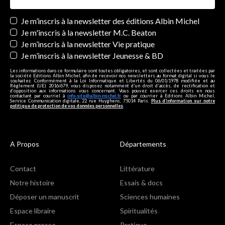
Newsletters
Je m’inscris à la newsletter des éditions Albin Michel
Je m'inscris à la newsletter M.C. Beaton
Je m’inscris à la newsletter Vie pratique
Je m’inscris à la newsletter Jeunesse & BD
Les informations dans ce formulaire sont toutes obligatoires, et sont collectées et traitées par
la société Editions Albin Michel, afin de recevoir nos newsletters au format digital si vous le
souhaitez. Conformément à la Loi Informatique et Libertés du 06/01/1978 modifiée et au
Règlement (UE) 2016/679, vous disposez notamment d'un droit d'accès, de rectification et
d’opposition aux informations vous concernant. Vous pouvez exercer ces droits en nous
contactant par courriel à
info-site@albin-michel.fr
ou par courrier à Editions Albin Michel,
Service Communication digitale, 22 rue Huyghens, 75014 Paris.
Plus d’information sur notre
politique de protection de vos données personnelles
.
A Propos
Départements
Contact
Littérature
Notre histoire
Essais & docs
Déposer un manuscrit
Sciences humaines
Espace libraire
Spiritualités
Espace presse
Pratique