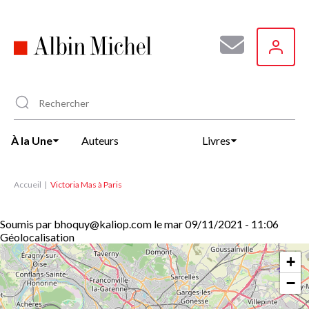
Aller
au
contenu
principal
À la Une
Auteurs
Livres
Accueil
Victoria Mas à Paris
Soumis par
bhoquy@kaliop.com
le
mar 09/11/2021 - 11:06
Géolocalisation
+
−