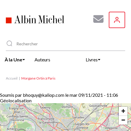
Aller
au
contenu
principal
À la Une
Auteurs
Livres
Accueil
Morgane Ortin à Paris
Soumis par
bhoquy@kaliop.com
le
mar 09/11/2021 - 11:06
Géolocalisation
+
−