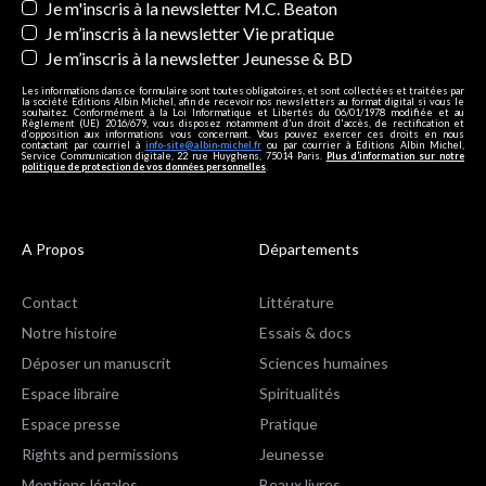
Je m'inscris à la newsletter M.C. Beaton
Je m’inscris à la newsletter Vie pratique
Je m’inscris à la newsletter Jeunesse & BD
Les informations dans ce formulaire sont toutes obligatoires, et sont collectées et traitées par
la société Editions Albin Michel, afin de recevoir nos newsletters au format digital si vous le
souhaitez. Conformément à la Loi Informatique et Libertés du 06/01/1978 modifiée et au
Règlement (UE) 2016/679, vous disposez notamment d'un droit d'accès, de rectification et
d’opposition aux informations vous concernant. Vous pouvez exercer ces droits en nous
contactant par courriel à
info-site@albin-michel.fr
ou par courrier à Editions Albin Michel,
Service Communication digitale, 22 rue Huyghens, 75014 Paris.
Plus d’information sur notre
politique de protection de vos données personnelles
.
A Propos
Départements
Contact
Littérature
Notre histoire
Essais & docs
Déposer un manuscrit
Sciences humaines
Espace libraire
Spiritualités
Espace presse
Pratique
Rights and permissions
Jeunesse
Mentions légales
Beaux livres