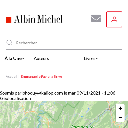
Aller
au
contenu
principal
À la Une
Auteurs
Livres
Accueil
Emmanuelle Favier à Brive
Soumis par
bhoquy@kaliop.com
le
mar 09/11/2021 - 11:06
Géolocalisation
+
−