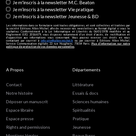
Je m'inscris à la newsletter M.C. Beaton
Je m’inscris à la newsletter Vie pratique
Je m’inscris à la newsletter Jeunesse & BD
Les informations dans ce formulaire sont toutes obligatoires, et sont collectées et traitées par
la société Editions Albin Michel, afin de recevoir nos newsletters au format digital si vous le
souhaitez. Conformément à la Loi Informatique et Libertés du 06/01/1978 modifiée et au
Règlement (UE) 2016/679, vous disposez notamment d'un droit d'accès, de rectification et
d’opposition aux informations vous concernant. Vous pouvez exercer ces droits en nous
contactant par courriel à
info-site@albin-michel.fr
ou par courrier à Editions Albin Michel,
Service Communication digitale, 22 rue Huyghens, 75014 Paris.
Plus d’information sur notre
politique de protection de vos données personnelles
.
A Propos
Départements
Contact
Littérature
Notre histoire
Essais & docs
Déposer un manuscrit
Sciences humaines
Espace libraire
Spiritualités
Espace presse
Pratique
Rights and permissions
Jeunesse
Mentions légales
Beaux livres