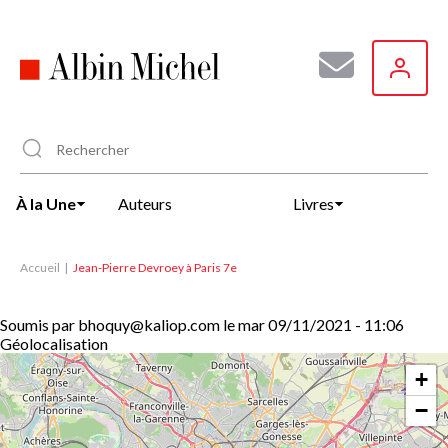
Aller
au
contenu
principal
À la Une
Auteurs
Livres
Accueil
Jean-Pierre Devroey à Paris 7e
Soumis par
bhoquy@kaliop.com
le
mar 09/11/2021 - 11:06
Géolocalisation
+
−