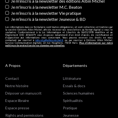
Newsletters
Je m’inscris à la newsletter des éditions Albin Michel
Je m'inscris à la newsletter M.C. Beaton
Je m’inscris à la newsletter Vie pratique
Je m’inscris à la newsletter Jeunesse & BD
Les informations dans ce formulaire sont toutes obligatoires, et sont collectées et traitées par
la société Editions Albin Michel, afin de recevoir nos newsletters au format digital si vous le
souhaitez. Conformément à la Loi Informatique et Libertés du 06/01/1978 modifiée et au
Règlement (UE) 2016/679, vous disposez notamment d'un droit d'accès, de rectification et
d’opposition aux informations vous concernant. Vous pouvez exercer ces droits en nous
contactant par courriel à
info-site@albin-michel.fr
ou par courrier à Editions Albin Michel,
Service Communication digitale, 22 rue Huyghens, 75014 Paris.
Plus d’information sur notre
politique de protection de vos données personnelles
.
A Propos
Départements
Contact
Littérature
Notre histoire
Essais & docs
Déposer un manuscrit
Sciences humaines
Espace libraire
Spiritualités
Espace presse
Pratique
Rights and permissions
Jeunesse