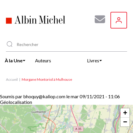
Aller
au
contenu
principal
À la Une
Auteurs
Livres
Accueil
Morgane Montoriol à Mulhouse
Soumis par
bhoquy@kaliop.com
le
mar 09/11/2021 - 11:06
Géolocalisation
+
−