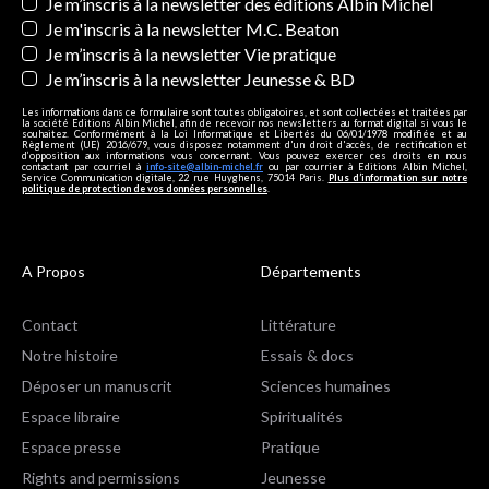
Newsletters
Je m’inscris à la newsletter des éditions Albin Michel
Je m'inscris à la newsletter M.C. Beaton
Je m’inscris à la newsletter Vie pratique
Je m’inscris à la newsletter Jeunesse & BD
Les informations dans ce formulaire sont toutes obligatoires, et sont collectées et traitées par
la société Editions Albin Michel, afin de recevoir nos newsletters au format digital si vous le
souhaitez. Conformément à la Loi Informatique et Libertés du 06/01/1978 modifiée et au
Règlement (UE) 2016/679, vous disposez notamment d'un droit d'accès, de rectification et
d’opposition aux informations vous concernant. Vous pouvez exercer ces droits en nous
contactant par courriel à
info-site@albin-michel.fr
ou par courrier à Editions Albin Michel,
Service Communication digitale, 22 rue Huyghens, 75014 Paris.
Plus d’information sur notre
politique de protection de vos données personnelles
.
A Propos
Départements
Contact
Littérature
Notre histoire
Essais & docs
Déposer un manuscrit
Sciences humaines
Espace libraire
Spiritualités
Espace presse
Pratique
Rights and permissions
Jeunesse