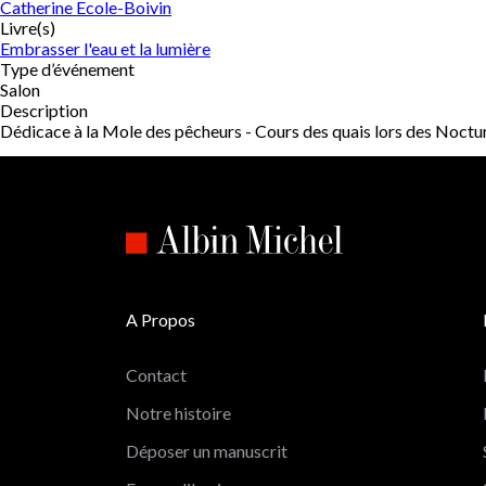
Catherine Ecole-Boivin
Livre(s)
Embrasser l'eau et la lumière
Type d’événement
Salon
Description
Dédicace à la Mole des pêcheurs - Cours des quais lors des Noctu
A Propos
Contact
Notre histoire
Déposer un manuscrit