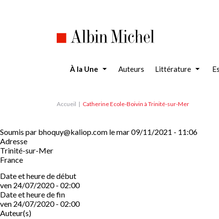
Aller
au
contenu
principal
À la Une
Auteurs
Littérature
Es
Accueil
Catherine Ecole-Boivin à Trinité-sur-Mer
Soumis par
bhoquy@kaliop.com
le
mar 09/11/2021 - 11:06
Adresse
Trinité-sur-Mer
France
Date et heure de début
ven 24/07/2020 - 02:00
Date et heure de fin
ven 24/07/2020 - 02:00
Auteur(s)