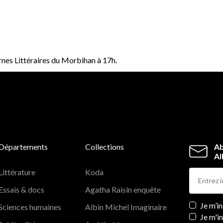
rnes Littéraires du Morbihan à 17h.
Départements
Collections
Ab
Al
Littérature
Koda
Essais & docs
Agatha Raisin enquête
Newslett
Je m’i
Sciences humaines
Albin Michel Imaginaire
Je m'i