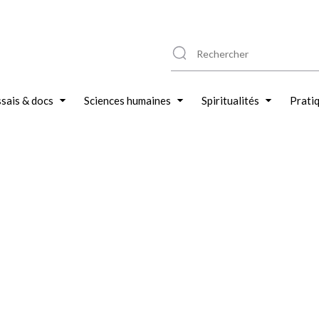
sais & docs
Sciences humaines
Spiritualités
Prati