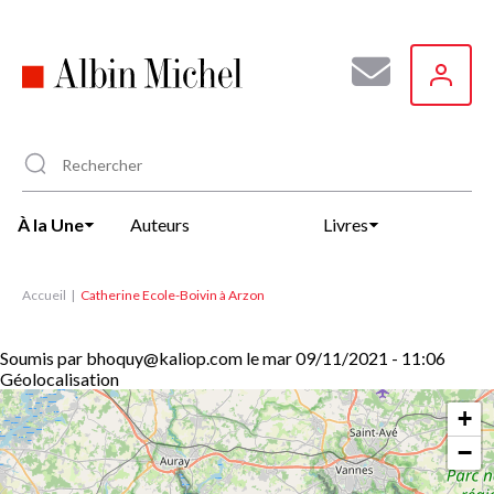
Aller
au
contenu
principal
À la Une
Auteurs
Livres
Accueil
Catherine Ecole-Boivin à Arzon
Soumis par
bhoquy@kaliop.com
le
mar 09/11/2021 - 11:06
Géolocalisation
+
−