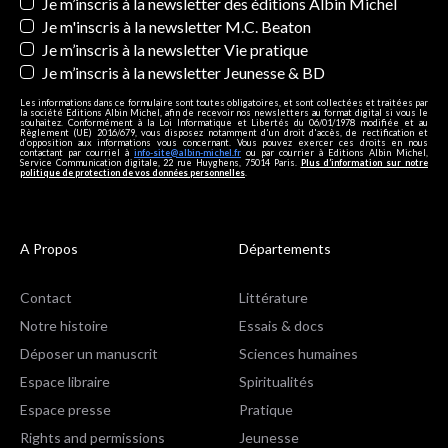
Newsletters
Je m’inscris à la newsletter des éditions Albin Michel
Je m'inscris à la newsletter M.C. Beaton
Je m’inscris à la newsletter Vie pratique
Je m’inscris à la newsletter Jeunesse & BD
Les informations dans ce formulaire sont toutes obligatoires, et sont collectées et traitées par
la société Editions Albin Michel, afin de recevoir nos newsletters au format digital si vous le
souhaitez. Conformément à la Loi Informatique et Libertés du 06/01/1978 modifiée et au
Règlement (UE) 2016/679, vous disposez notamment d'un droit d'accès, de rectification et
d’opposition aux informations vous concernant. Vous pouvez exercer ces droits en nous
contactant par courriel à
info-site@albin-michel.fr
ou par courrier à Editions Albin Michel,
Service Communication digitale, 22 rue Huyghens, 75014 Paris.
Plus d’information sur notre
politique de protection de vos données personnelles
.
A Propos
Départements
Contact
Littérature
Notre histoire
Essais & docs
Déposer un manuscrit
Sciences humaines
Espace libraire
Spiritualités
Espace presse
Pratique
Rights and permissions
Jeunesse