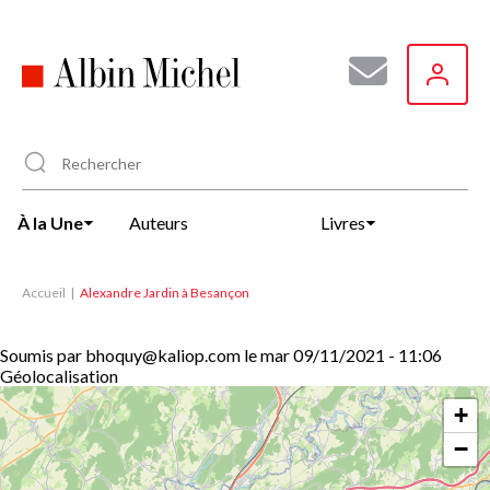
Aller
au
contenu
principal
À la Une
Auteurs
Livres
Accueil
Alexandre Jardin à Besançon
Soumis par
bhoquy@kaliop.com
le
mar 09/11/2021 - 11:06
Géolocalisation
+
−