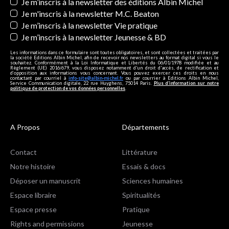
Newsletters
Je m’inscris à la newsletter des éditions Albin Michel
Je m'inscris à la newsletter M.C. Beaton
Je m’inscris à la newsletter Vie pratique
Je m’inscris à la newsletter Jeunesse & BD
Les informations dans ce formulaire sont toutes obligatoires, et sont collectées et traitées par
la société Editions Albin Michel, afin de recevoir nos newsletters au format digital si vous le
souhaitez. Conformément à la Loi Informatique et Libertés du 06/01/1978 modifiée et au
Règlement (UE) 2016/679, vous disposez notamment d'un droit d'accès, de rectification et
d’opposition aux informations vous concernant. Vous pouvez exercer ces droits en nous
contactant par courriel à
info-site@albin-michel.fr
ou par courrier à Editions Albin Michel,
Service Communication digitale, 22 rue Huyghens, 75014 Paris.
Plus d’information sur notre
politique de protection de vos données personnelles
.
A Propos
Départements
Contact
Littérature
Notre histoire
Essais & docs
Déposer un manuscrit
Sciences humaines
Espace libraire
Spiritualités
Espace presse
Pratique
Rights and permissions
Jeunesse