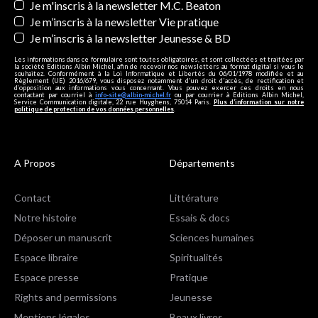
Je m'inscris à la newsletter M.C. Beaton
Je m’inscris à la newsletter Vie pratique
Je m’inscris à la newsletter Jeunesse & BD
Les informations dans ce formulaire sont toutes obligatoires, et sont collectées et traitées par
la société Editions Albin Michel, afin de recevoir nos newsletters au format digital si vous le
souhaitez. Conformément à la Loi Informatique et Libertés du 06/01/1978 modifiée et au
Règlement (UE) 2016/679, vous disposez notamment d'un droit d'accès, de rectification et
d’opposition aux informations vous concernant. Vous pouvez exercer ces droits en nous
contactant par courriel à
info-site@albin-michel.fr
ou par courrier à Editions Albin Michel,
Service Communication digitale, 22 rue Huyghens, 75014 Paris.
Plus d’information sur notre
politique de protection de vos données personnelles
.
A Propos
Départements
Contact
Littérature
Notre histoire
Essais & docs
Déposer un manuscrit
Sciences humaines
Espace libraire
Spiritualités
Espace presse
Pratique
Rights and permissions
Jeunesse
Mentions légales
Beaux livres