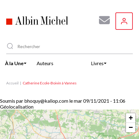
Aller
au
contenu
principal
À la Une
Auteurs
Livres
Accueil
Catherine Ecole-Boivin à Vannes
Soumis par
bhoquy@kaliop.com
le
mar 09/11/2021 - 11:06
Géolocalisation
+
−