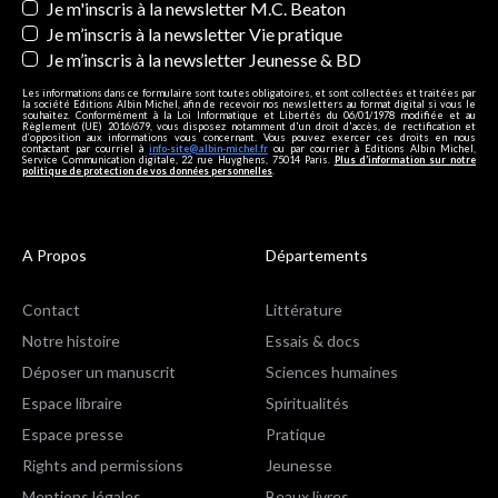
Je m'inscris à la newsletter M.C. Beaton
Je m’inscris à la newsletter Vie pratique
Je m’inscris à la newsletter Jeunesse & BD
Les informations dans ce formulaire sont toutes obligatoires, et sont collectées et traitées par
la société Editions Albin Michel, afin de recevoir nos newsletters au format digital si vous le
souhaitez. Conformément à la Loi Informatique et Libertés du 06/01/1978 modifiée et au
Règlement (UE) 2016/679, vous disposez notamment d'un droit d'accès, de rectification et
d’opposition aux informations vous concernant. Vous pouvez exercer ces droits en nous
contactant par courriel à
info-site@albin-michel.fr
ou par courrier à Editions Albin Michel,
Service Communication digitale, 22 rue Huyghens, 75014 Paris.
Plus d’information sur notre
politique de protection de vos données personnelles
.
A Propos
Départements
Contact
Littérature
Notre histoire
Essais & docs
Déposer un manuscrit
Sciences humaines
Espace libraire
Spiritualités
Espace presse
Pratique
Rights and permissions
Jeunesse
Mentions légales
Beaux livres