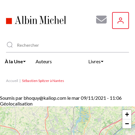
Aller
au
contenu
principal
À la Une
Auteurs
Livres
Accueil
Sébastien Spitzer à Nantes
Soumis par
bhoquy@kaliop.com
le
mar 09/11/2021 - 11:06
Géolocalisation
+
−