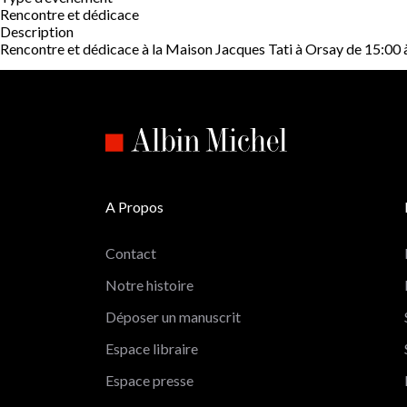
Rencontre et dédicace
Description
Rencontre et dédicace à la Maison Jacques Tati à Orsay de 15:00 à 
A Propos
Contact
Notre histoire
Déposer un manuscrit
Espace libraire
Espace presse