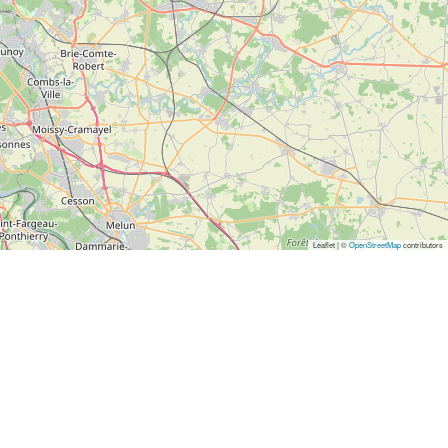
Leaflet | ©
OpenStreetMap
contributors