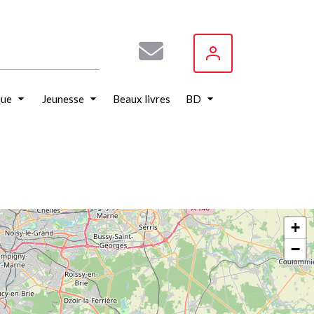
que
Jeunesse
Beaux livres
BD
+
−