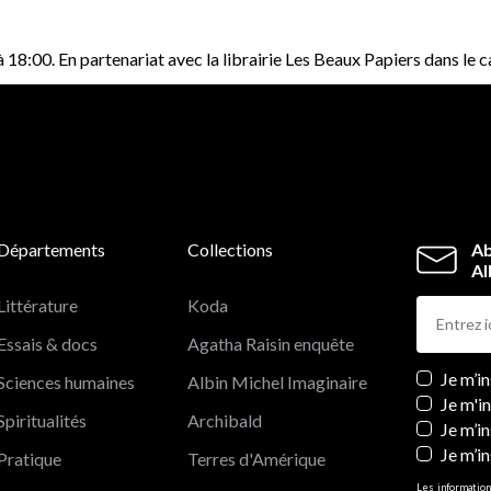
18:00. En partenariat avec la librairie Les Beaux Papiers dans le 
Départements
Collections
Ab
Al
Littérature
Koda
Essais & docs
Agatha Raisin enquête
Newslett
Je m’i
Sciences humaines
Albin Michel Imaginaire
Je m'i
Spiritualités
Archibald
Je m’in
Je m’i
Pratique
Terres d'Amérique
Les information