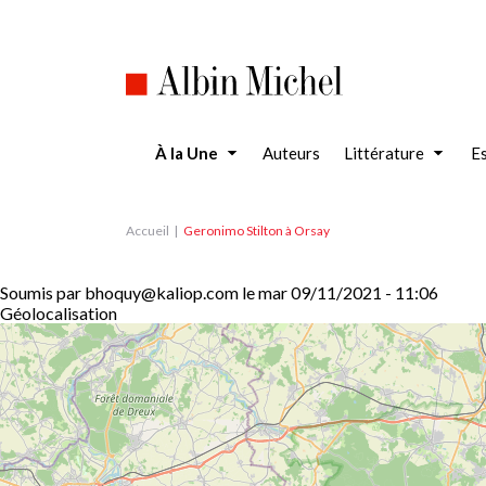
Aller
au
contenu
principal
À la Une
Auteurs
Littérature
Es
Accueil
Geronimo Stilton à Orsay
Soumis par
bhoquy@kaliop.com
le
mar 09/11/2021 - 11:06
Géolocalisation