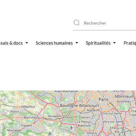
sais & docs
Sciences humaines
Spiritualités
Prati