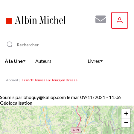
Aller
au
contenu
principal
À la Une
Auteurs
Livres
Accueil
Franck Bouysse à Bourg en Bresse
Soumis par
bhoquy@kaliop.com
le
mar 09/11/2021 - 11:06
Géolocalisation
+
−