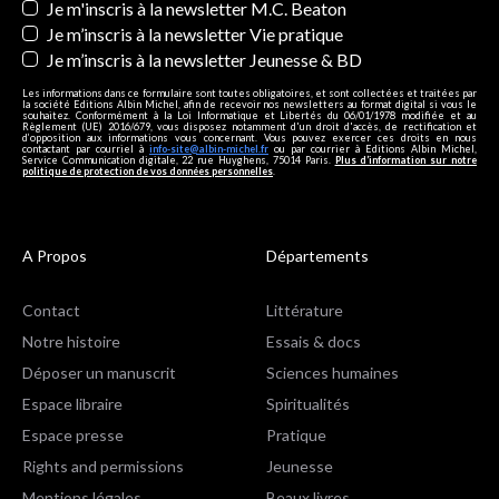
Je m'inscris à la newsletter M.C. Beaton
Je m’inscris à la newsletter Vie pratique
Je m’inscris à la newsletter Jeunesse & BD
Les informations dans ce formulaire sont toutes obligatoires, et sont collectées et traitées par
la société Editions Albin Michel, afin de recevoir nos newsletters au format digital si vous le
souhaitez. Conformément à la Loi Informatique et Libertés du 06/01/1978 modifiée et au
Règlement (UE) 2016/679, vous disposez notamment d'un droit d'accès, de rectification et
d’opposition aux informations vous concernant. Vous pouvez exercer ces droits en nous
contactant par courriel à
info-site@albin-michel.fr
ou par courrier à Editions Albin Michel,
Service Communication digitale, 22 rue Huyghens, 75014 Paris.
Plus d’information sur notre
politique de protection de vos données personnelles
.
A Propos
Départements
Contact
Littérature
Notre histoire
Essais & docs
Déposer un manuscrit
Sciences humaines
Espace libraire
Spiritualités
Espace presse
Pratique
Rights and permissions
Jeunesse
Mentions légales
Beaux livres